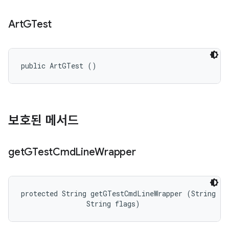
Art
GTest
public ArtGTest ()
보호된 메서드
get
GTest
Cmd
Line
Wrapper
protected String getGTestCmdLineWrapper (String ful
                String flags)