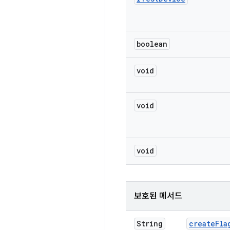
boolean
void
void
void
보호된 메서드
String
create
Fla