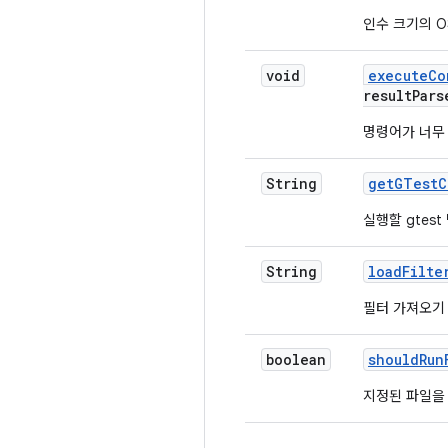
인수 크기의 OS
void
execute
Co
result
Pars
명령어가 너무 
String
get
GTest
C
실행할 gtes
String
load
Filte
필터 가져오기
boolean
should
Run
지정된 파일을