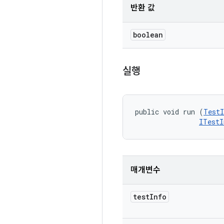
반환 값
boolean
실행
public void run (
TestI
ITestI
매개변수
test
Info