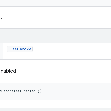
.
ITest
Device
Enabled
tBeforeTestEnabled ()