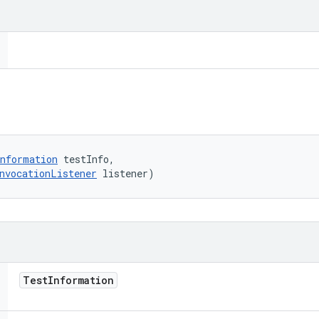
nformation
 testInfo, 

nvocationListener
 listener)
Test
Information