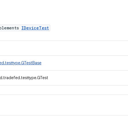
plements
IDeviceTest
ed.testtype.GTestBase
d.tradefed.testtype.GTest