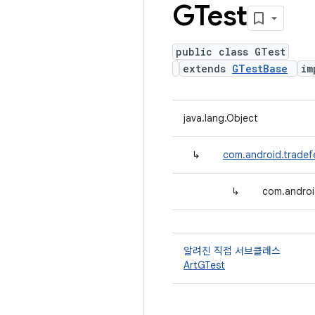
GTest
public class GTest
extends
GTestBase
im
java.lang.Object
↳
com.android.tradef
↳
com.androi
알려진 직접 서브클래스
ArtGTest