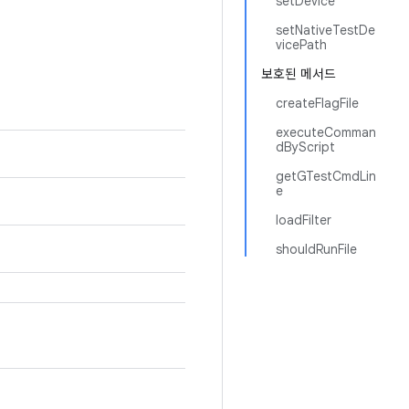
setDevice
setNativeTestDe
vicePath
보호된 메서드
createFlagFile
executeComman
dByScript
getGTestCmdLin
e
loadFilter
shouldRunFile