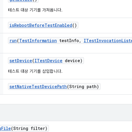
테스트 대상 기기를 가져옵니다.
is
Reboot
Before
Test
Enabled
()
run
(
Test
Information
test
Info
,
ITest
Invocation
List
set
Device
(
ITest
Device
device)
테스트 대상 기기를 삽입합니다.
set
Native
Test
Device
Path
(String path)
g
File
(String filter)