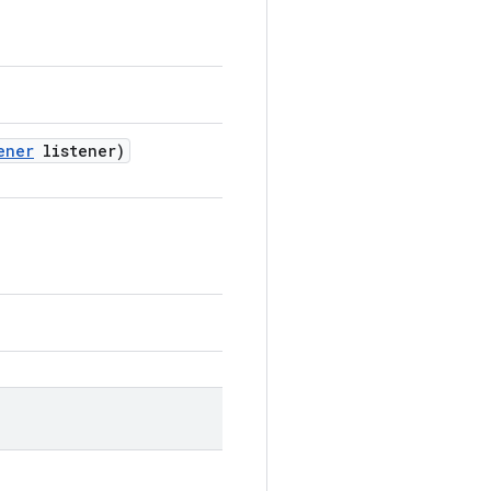
ener
listener)