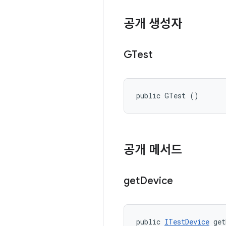
공개 생성자
GTest
public GTest ()
공개 메서드
get
Device
public 
ITestDevice
 get