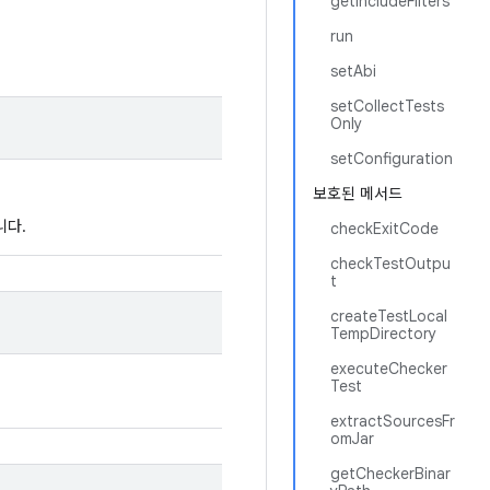
getIncludeFilters
run
setAbi
setCollectTests
Only
setConfiguration
보호된 메서드
니다.
checkExitCode
checkTestOutpu
t
createTestLocal
TempDirectory
executeChecker
Test
extractSourcesFr
omJar
getCheckerBinar