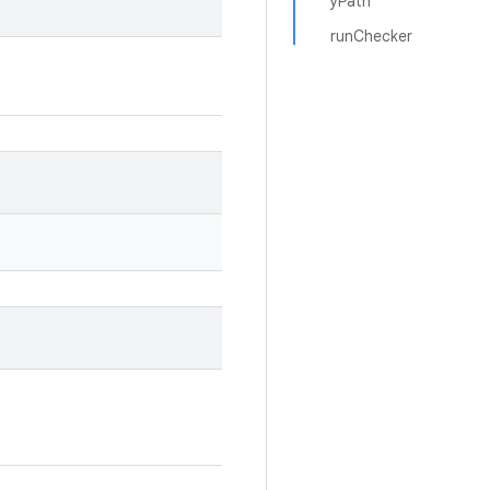
yPath
runChecker