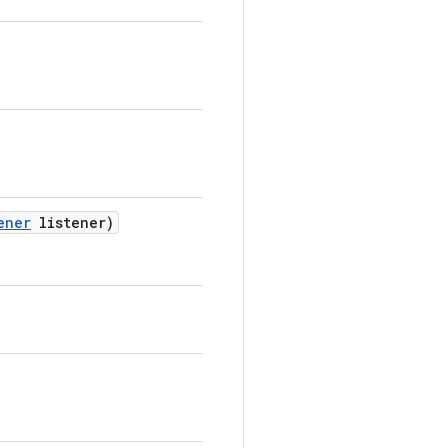
ener
listener)