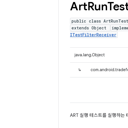
Art
Run
Tes
public class ArtRunTes
extends Object
implem
ITestFilterReceiver
java.lang.Object
↳
com.android.tradef
ART 실행 테스트를 실행하는