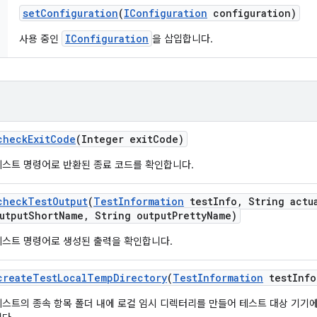
set
Configuration
(
IConfiguration
configuration)
IConfiguration
사용 중인
을 삽입합니다.
check
Exit
Code
(Integer exit
Code)
테스트 명령어로 반환된 종료 코드를 확인합니다.
check
Test
Output
(
Test
Information
test
Info
,
String actu
utput
Short
Name
,
String output
Pretty
Name)
테스트 명령어로 생성된 출력을 확인합니다.
create
Test
Local
Temp
Directory
(
Test
Information
test
Info
테스트의 종속 항목 폴더 내에 로컬 임시 디렉터리를 만들어 테스트 대상 기기