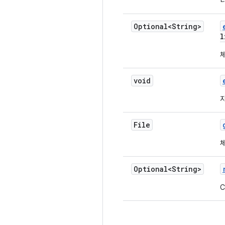
니
Optional<String>
l
void
File
체
Optional<String>