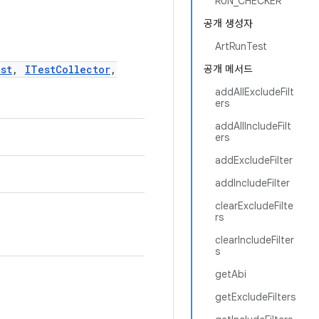
RUN_CHECKER
공개 생성자
ArtRunTest
st
,
ITestCollector
,
공개 메서드
addAllExcludeFilt
ers
addAllIncludeFilt
ers
addExcludeFilter
addIncludeFilter
clearExcludeFilte
rs
clearIncludeFilter
s
getAbi
getExcludeFilters