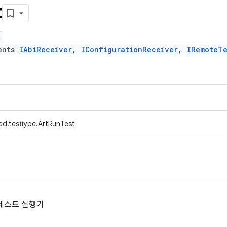
t
t
ents
IAbiReceiver
,
IConfigurationReceiver
,
IRemoteTe
ed.testtype.ArtRunTest
 테스트 실행기