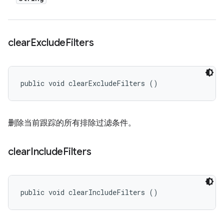
clear
Exclude
Filters
public void clearExcludeFilters ()
删除当前跟踪的所有排除过滤条件。
clear
Include
Filters
public void clearIncludeFilters ()