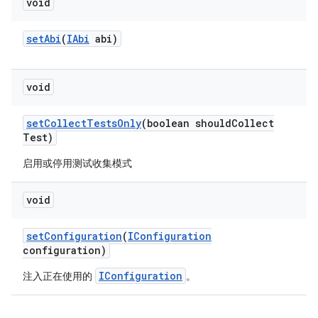
void
set
Abi
(
IAbi
abi)
void
set
Collect
Tests
Only
(boolean should
Collect
Test)
启用或停用测试收集模式
void
set
Configuration
(
IConfiguration
configuration)
IConfiguration
注入正在使用的
。