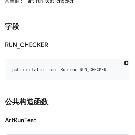
常量值： "art-run-test-checker"
字段
RUN
_
CHECKER
public static final Boolean RUN_CHECKER
公共构造函数
Art
Run
Test