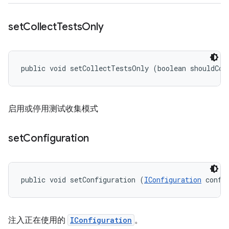
set
Collect
Tests
Only
public void setCollectTestsOnly (boolean shouldCol
启用或停用测试收集模式
set
Configuration
public void setConfiguration (
IConfiguration
 confi
注入正在使用的
IConfiguration
。