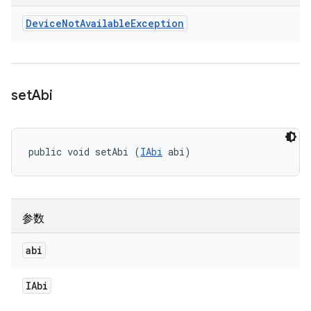
Device
Not
Available
Exception
set
Abi
public void setAbi (
IAbi
 abi)
参数
abi
IAbi