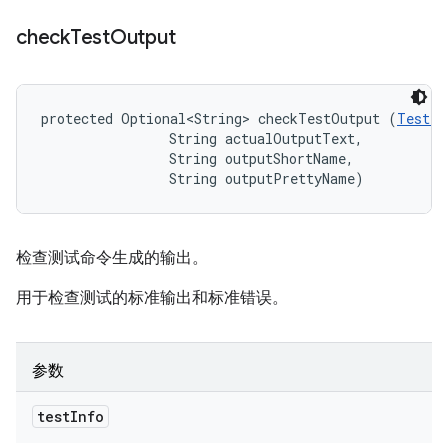
check
Test
Output
protected Optional<String> checkTestOutput (
TestIn
                String actualOutputText, 

                String outputShortName, 

                String outputPrettyName)
检查测试命令生成的输出。
用于检查测试的标准输出和标准错误。
参数
test
Info