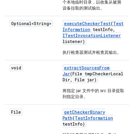
个本地临时目录，以收集从被测
设备拉取的测试输出。
Optional<String>
execute
Checker
Test
(
Test
Information
test
Info
,
ITest
Invocation
Listener
listener)
执行检查器测试并检查其输出。
void
extract
Sources
From
Jar
(File tmp
Checker
Local
Dir
,
File jar)
将指定 jar 文件中的 src 目录提取
到指定目录。
File
get
Checker
Binary
Path
(
Test
Information
test
Info)