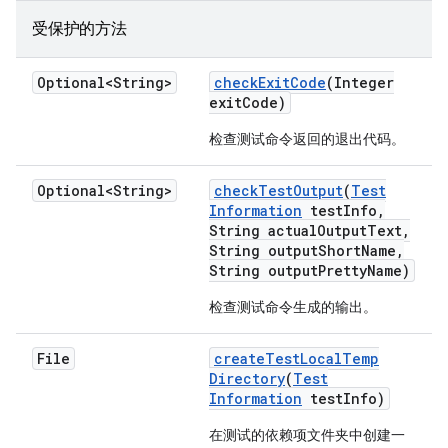
受保护的方法
Optional<String>
check
Exit
Code
(Integer
exit
Code)
检查测试命令返回的退出代码。
Optional<String>
check
Test
Output
(
Test
Information
test
Info
,
String actual
Output
Text
,
String output
Short
Name
,
String output
Pretty
Name)
检查测试命令生成的输出。
File
create
Test
Local
Temp
Directory
(
Test
Information
test
Info)
在测试的依赖项文件夹中创建一