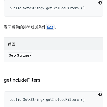
public Set<String> getExcludeFilters ()
返回当前的排除过滤条件
Set
。
返回
Set<String>
get
Include
Filters
public Set<String> getIncludeFilters ()