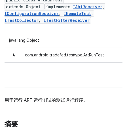
extends Object
implements
IAbiReceiver
,
IConfigurationReceiver
,
IRemoteTest
,
ITestCollector
,
ITestFilterReceiver
java.lang.Object
↳
com.android.tradefed.testtype.ArtRunTest
用于运行 ART 运行测试的测试运行程序。
摘要