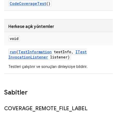
Code
Coverage
Test
()
Herkese açık yöntemler
void
run
(
Test
Information
test
Info
,
ITest
Invocation
Listener
listener)
Testleri çalıştırır ve sonuçları dinleyiciye bildirir.
Sabitler
COVERAGE
_
REMOTE
_
FILE
_
LABEL