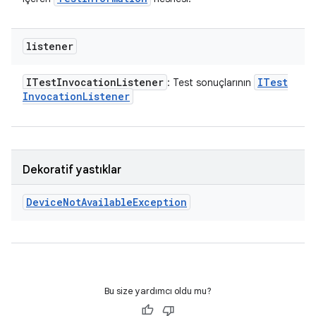
listener
ITest
Invocation
Listener
ITest
: Test sonuçlarının
Invocation
Listener
Dekoratif yastıklar
Device
Not
Available
Exception
Bu size yardımcı oldu mu?