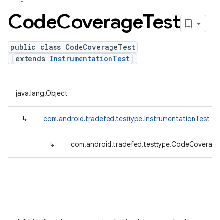
Code
Coverage
Test
public class CodeCoverageTest
extends
InstrumentationTest
java.lang.Object
↳
com.android.tradefed.testtype.InstrumentationTest
↳
com.android.tradefed.testtype.CodeCoverag