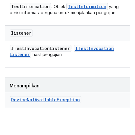
Test
Information
Test
Information
: Objek
yang
berisi informasi berguna untuk menjalankan pengujian.
listener
ITest
Invocation
Listener
ITest
Invocation
:
Listener
hasil pengujian
Menampilkan
Device
Not
Available
Exception