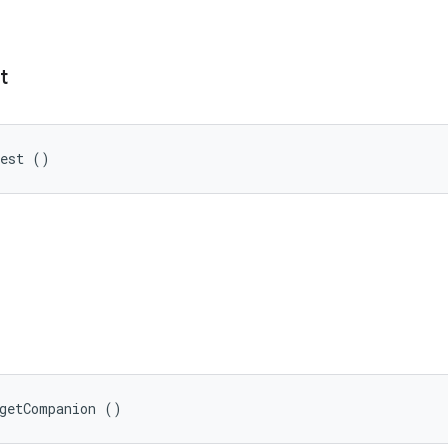
t
Test ()
getCompanion ()