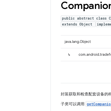
Companio
public abstract class 
extends Object
implem
java.lang.Object
↳
com.android.tradef
封装获取和检查配套设备的
子类可以调用
getCompanio