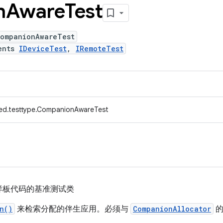
n
Aware
Test
CompanionAwareTest
ents
IDeviceTest
,
IRemoteTest
ed.testtype.CompanionAwareTest
样板代码的基准测试类
n()
来检索分配的伴生应用。必须与
CompanionAllocator
的