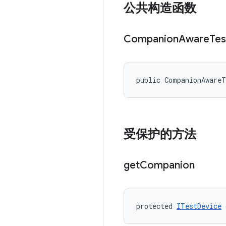
公共构造函数
Companion
Aware
Tes
public CompanionAware
受保护的方法
get
Companion
protected 
ITestDevice
 