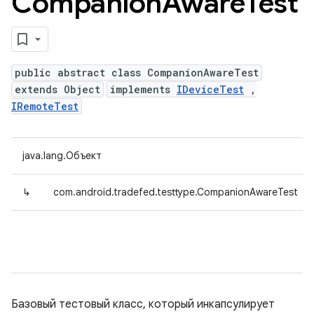
Companion
Aware
Test
public abstract class CompanionAwareTest
extends Object
implements
IDeviceTest
,
IRemoteTest
java.lang.Объект
↳
com.android.tradefed.testtype.CompanionAwareTest
Базовый тестовый класс, который инкапсулирует