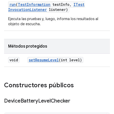
run
(
Test
Information
test
Info
,
ITest
Invocation
Listener
listener)
Ejecuta las pruebas y, luego, informa los resultados al
objeto de escucha.
Métodos protegidos
void
set
Resume
Level
(int level)
Constructores públicos
Device
Battery
Level
Checker