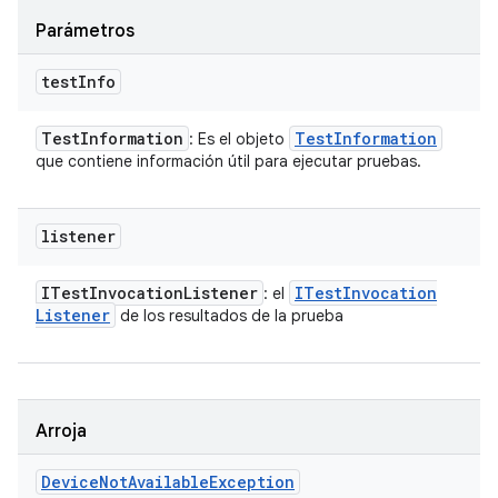
Parámetros
test
Info
Test
Information
Test
Information
: Es el objeto
que contiene información útil para ejecutar pruebas.
listener
ITest
Invocation
Listener
ITest
Invocation
: el
Listener
de los resultados de la prueba
Arroja
Device
Not
Available
Exception