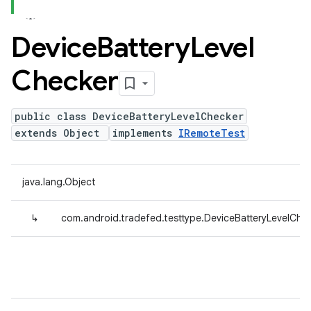
Device
Battery
Level
Checker
public class DeviceBatteryLevelChecker
extends Object
implements
IRemoteTest
java.lang.Object
↳
com.android.tradefed.testtype.DeviceBatteryLevelChe