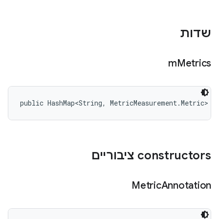
שדות
m
Metrics
public HashMap<String, MetricMeasurement.Metric> m
‫constructors ציבוריים
Metric
Annotation