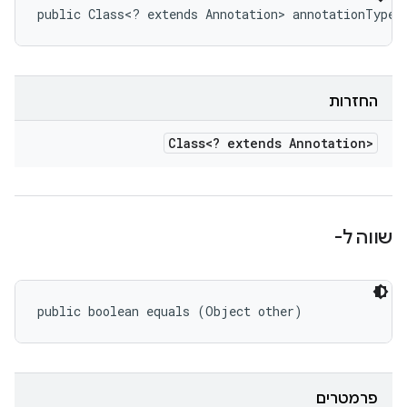
public Class<? extends Annotation> annotationType 
החזרות
Class<? extends Annotation>
שווה ל-
public boolean equals (Object other)
פרמטרים