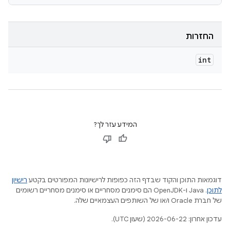
החזרות
int
המידע עזר לך?
דוגמאות התוכן והקוד שבדף הזה כפופות לרישיונות המפורטים בקטע
רישיון
לתוכן
.‏ Java ו-OpenJDK הם סימנים מסחריים או סימנים מסחריים רשומים
של חברת Oracle ו/או של השותפים העצמאיים שלה.
עדכון אחרון: 2026-06-22 (שעון UTC).