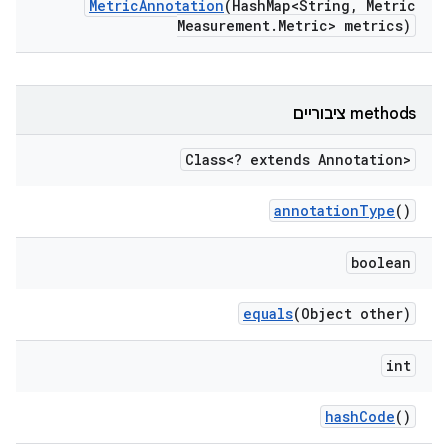
Metric
Annotation
(Hash
Map<String
,
Metric
Measurement
.
Metric> metrics)
‫methods ציבוריים
Class<? extends Annotation>
annotation
Type
()
boolean
equals
(Object other)
int
hash
Code
()