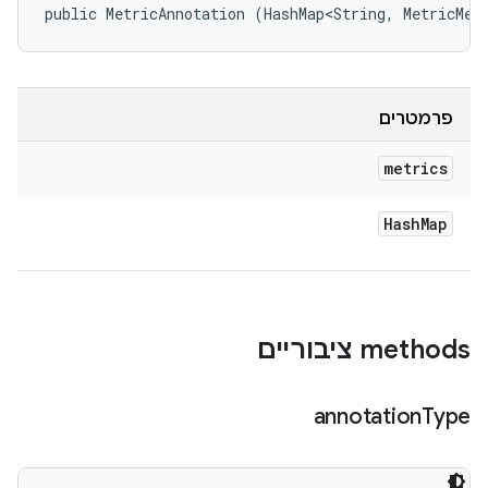
public MetricAnnotation (HashMap<String, MetricMea
פרמטרים
metrics
Hash
Map
‫methods ציבוריים
annotation
Type