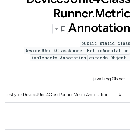
Runner
.
Metric
Annotation
public static class
DeviceJUnit4ClassRunner.MetricAnnotation
implements Annotation
extends Object
java.lang.Object
ed.testtype.DeviceJUnit4ClassRunner.MetricAnnotation
↳