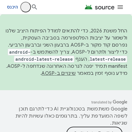
היכנס
החל משנת 2026, כדי להתאים למודל הפיתוח היציב שלנו
ולשמור על יציבות הפלטפורמה בסביבה העסקית,
נפרסם קוד מקור ב-AOSP ברבעון השני וברבעון הרביעי.
כדי ליצור ולתרום ל-AOSP, צריך להשתמש ב-
android-
latest-release
. הענף
android-latest-release
manifest תמיד יפנה לגרסה האחרונה שנדחפה ל-AOSP.
מידע נוסף זמין במאמר
שינויים ב-AOSP
.
‫Google משתמשת בטכנולוגיית AI כדי לתרגם תוכן
לשפה המועדפת עליך. בתרגומים כאלו עשויות להיות
שגיאות.