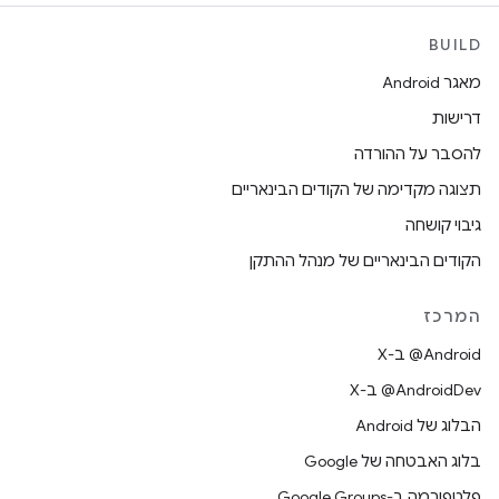
BUILD
מאגר Android
דרישות
להסבר על ההורדה
תצוגה מקדימה של הקודים הבינאריים
גיבוי קושחה
הקודים הבינאריים של מנהל ההתקן
המרכז
‫‎@Android ב-X
‫‎@AndroidDev ב-X
הבלוג של Android
בלוג האבטחה של Google
פלטפורמה ב-Google Groups