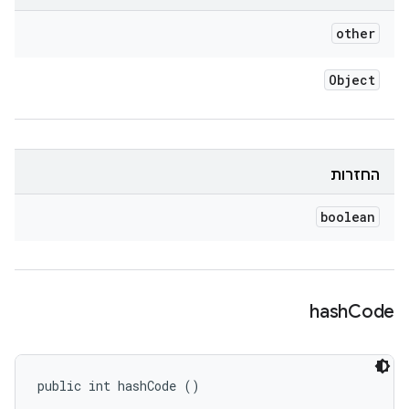
other
Object
החזרות
boolean
hash
Code
public int hashCode ()