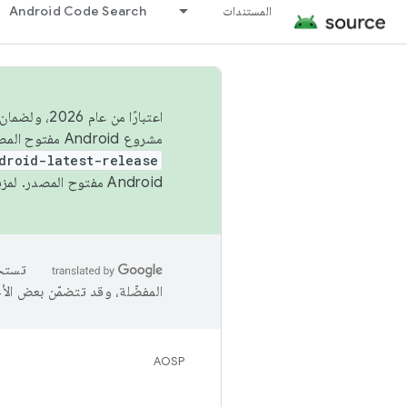
المستندات
Android Code Search
اعتبارًا من
مشروع Android مفتوح المصدر (AOSP) في الربعَين الثاني والرابع. لبناء مشروع Android مفتوح المصدر والمساهمة فيه، استخدِم
droid-latest-release
Android مفتوح المصدر. لمزيد من المعلومات، يُرجى الاطّلاع على
المفضّلة، وقد تتضمّن بعض الأ
AOSP