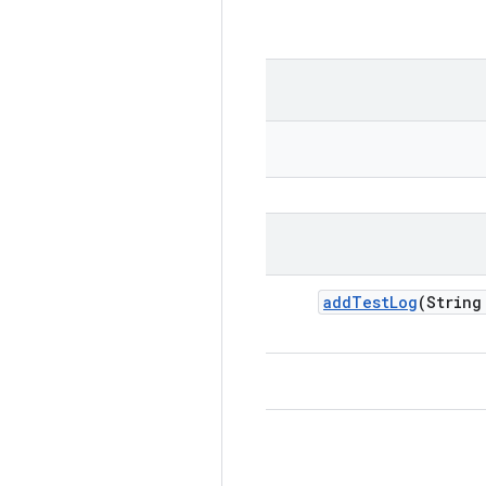
add
Test
Log
(String