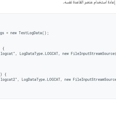
إعادة استخدام عنصر القاعدة نفسه.
gs = new TestLogData();

 {

"logcat", LogDataType.LOGCAT, new FileInputStreamSource(
) {

"logcat2", LogDataType.LOGCAT, new FileInputStreamSource