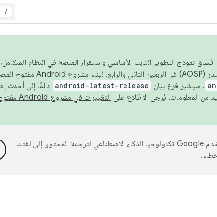
/
 عام 2026، ولضمان اتّساق نموذج التطوير الثابت الأساسي واستقرار المنصة في النظام المت
an
. سيشير فرع بيان
android-latest-release
دائمًا إلى أحدث إ
التغييرات في مشروع Android مفتوح المصدر
تستخدم Google تكنولوجيا الذكاء الاصطناعي لترجمة المحتوى إلى لغتك
خطاء.