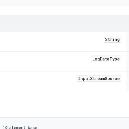
String
Log
Data
Type
Input
Stream
Source
 (Statement base, 
