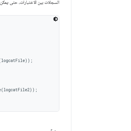
السجلات بين الاختبارات، حتى يمكن 
logcatFile));

(logcatFile2));
