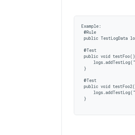
Example:

 @Rule

 public TestLogData lo
 @Test

 public void testFoo()
     logs.addTestLog(
 }

 @Test

 public void testFoo2(
     logs.addTestLog(
 }
