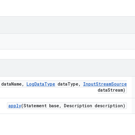
 data
Name
,
Log
Data
Type
data
Type
,
Input
Stream
Source
data
Stream)
apply
(Statement base
,
Description description)