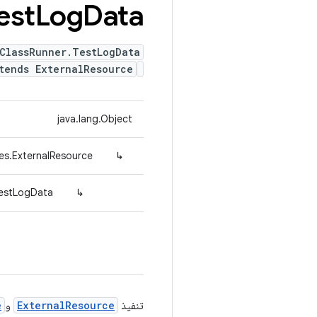
est
Log
Data
ClassRunner.TestLogData
tends ExternalResource
java.lang.Object
ules.ExternalResource
↳
TestLogData
↳
تنفيذ
ExternalResource
و
e