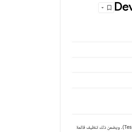
Dev
تسمح هذه القاعدة بتسجيل السجلات أثناء حالة اختبار (داخل @Test). ويضمن ذلك تنظيف قائمة