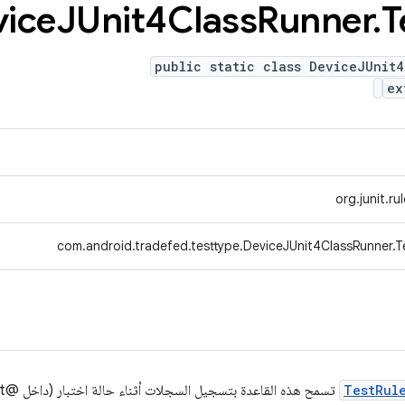
ice
JUnit4Class
Runner
.
T
public static class DeviceJUnit4
ex
org.junit.r
com.android.tradefed.testtype.DeviceJUnit4ClassRunner.
TestRul