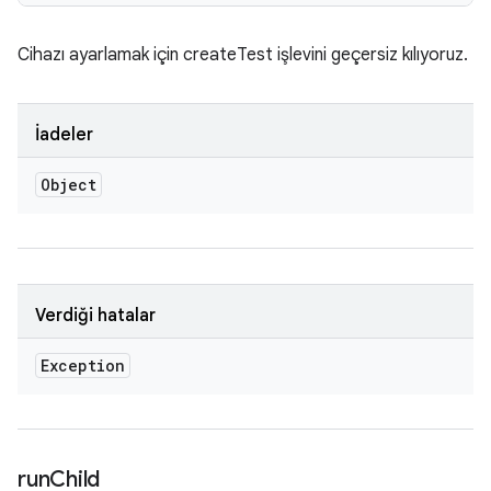
Cihazı ayarlamak için createTest işlevini geçersiz kılıyoruz.
İadeler
Object
Verdiği hatalar
Exception
run
Child