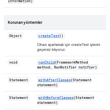
Information)
Korunan yöntemler
Object
create
Test
()
Cihazı ayarlamak için createTest işlevini
geçersiz kılıyoruz.
void
run
Child
(Framework
Method
method
,
Run
Notifier notifier)
Statement
with
After
Classes
(Statement
statement)
Statement
with
Before
Classes
(Statement
statement)