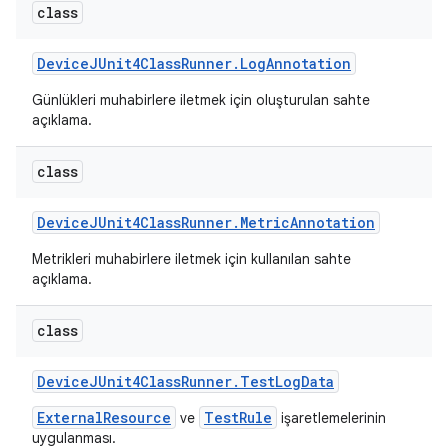
class
Device
JUnit4Class
Runner
.
Log
Annotation
Günlükleri muhabirlere iletmek için oluşturulan sahte
açıklama.
class
Device
JUnit4Class
Runner
.
Metric
Annotation
Metrikleri muhabirlere iletmek için kullanılan sahte
açıklama.
class
Device
JUnit4Class
Runner
.
Test
Log
Data
ExternalResource
TestRule
ve
işaretlemelerinin
uygulanması.