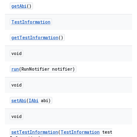
get
Abi
()
Test
Information
get
Test
Information
()
void
run
(Run
Notifier notifier)
void
set
Abi
(
IAbi
abi)
void
set
Test
Information
(
Test
Information
test