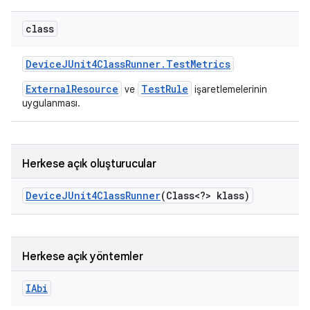
class
Device
JUnit4Class
Runner
.
Test
Metrics
ExternalResource
TestRule
ve
işaretlemelerinin
uygulanması.
Herkese açık oluşturucular
Device
JUnit4Class
Runner
(Class<?> klass)
Herkese açık yöntemler
IAbi