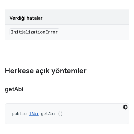
Verdiği hatalar
Initialization
Error
Herkese açık yöntemler
get
Abi
public 
IAbi
 getAbi ()