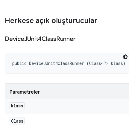
Herkese açık oluşturucular
Device
JUnit4Class
Runner
public DeviceJUnit4ClassRunner (Class<?> klass)
Parametreler
klass
Class