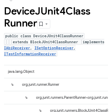
Device
JUnit4Class
Runner
public class DeviceJUnit4ClassRunner
extends BlockJUnit4ClassRunner
implements
IAbiReceiver
,
ISetOptionReceiver
,
ITestInformationReceiver
java.lang.Object
↳
org.junit.runner.Runner
↳
org.junit.runners.ParentRunner<org.junit.ru
↳
org.junit.runners.BlockJUnit4ClassRu