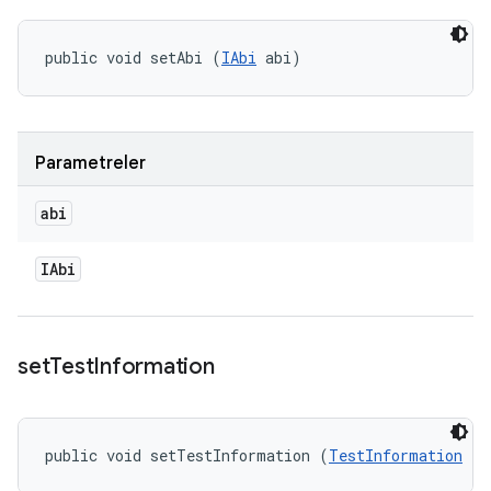
public void setAbi (
IAbi
 abi)
Parametreler
abi
IAbi
set
Test
Information
public void setTestInformation (
TestInformation
 te