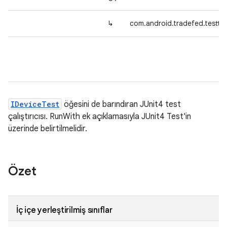
↳
com.android.tradefed.testty
IDeviceTest
öğesini de barındıran JUnit4 test
çalıştırıcısı. RunWith ek açıklamasıyla JUnit4 Test'in
üzerinde belirtilmelidir.
Özet
İç içe yerleştirilmiş sınıflar