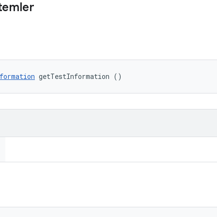
temler
formation
 getTestInformation ()