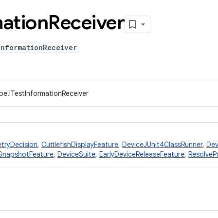
mation
Receiver
InformationReceiver
pe.ITestInformationReceiver
tryDecision
,
CuttlefishDisplayFeature
,
DeviceJUnit4ClassRunner
,
Dev
SnapshotFeature
,
DeviceSuite
,
EarlyDeviceReleaseFeature
,
ResolveP