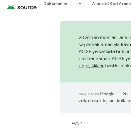
Dokümanlar
Android Kod Arama
2026'dan itibaren, ana k
sağlamak amacıyla kayn
AOSP'ye katkıda bulunm
dalı her zaman AOSP'ye 
değişiklikler
başlıklı maka
Goog
zeka teknolojisini kullanı
AOSP