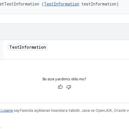
etTestInformation (
TestInformation
 testInformation)
Test
Information
Bu size yardımcı oldu mu?
k Lisansı
sayfasında açıklanan lisanslara tabidir. Java ve OpenJDK, Oracle ve/v
.