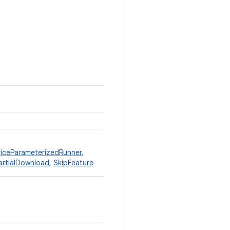
iceParameterizedRunner
,
artialDownload
,
SkipFeature