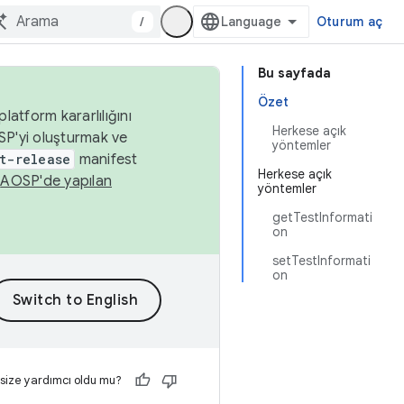
/
Oturum aç
Bu sayfada
Özet
latform kararlılığını
Herkese açık
SP'yi oluşturmak ve
yöntemler
t-release
manifest
Herkese açık
n
AOSP'de yapılan
yöntemler
getTestInformati
on
setTestInformati
on
 size yardımcı oldu mu?