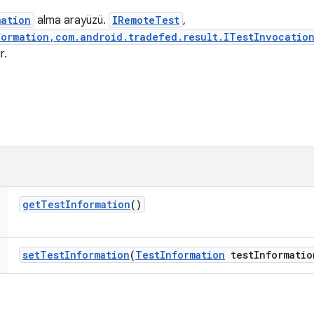
mation
alma arayüzü.
IRemoteTest
,
ormation,com.android.tradefed.result.ITestInvocation
r.
get
Test
Information
()
set
Test
Information
(
Test
Information
test
Informatio