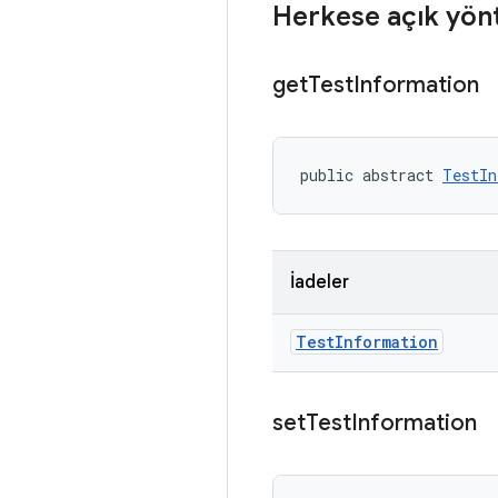
Herkese açık yön
get
Test
Information
public abstract 
TestIn
İadeler
Test
Information
set
Test
Information