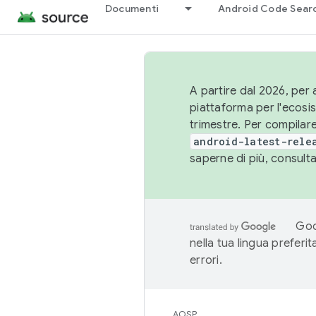
Documenti
Android Code Sear
A partire dal 2026, per a
piattaforma per l'ecos
trimestre. Per compilare
android-latest-rele
saperne di più, consult
Goo
nella tua lingua preferi
errori.
AOSP