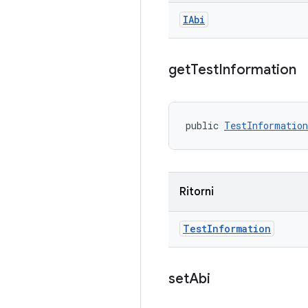
IAbi
get
Test
Information
public 
TestInformation
Ritorni
Test
Information
set
Abi