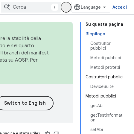
/
Accedi
Su questa pagina
Riepilogo
e la stabilità della
Costruttori
do e nel quarto
pubblici
 Il branch del manifest
Metodi pubblici
cata su AOSP. Per
Metodi protetti
Costruttori pubblici
DeviceSuite
Metodi pubblici
getAbi
getTestInformati
on
setAbi
 pagina è stata utile?