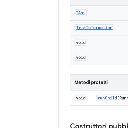
IAbi
Test
Information
void
void
Metodi protetti
void
run
Child
(Run
Costruttori pubbl