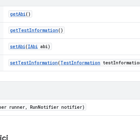
get
Abi
()
get
Test
Information
()
set
Abi
(
IAbi
abi)
set
Test
Information
(
Test
Information
test
Informatio
ner runner
,
Run
Notifier notifier)
ici