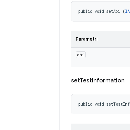
public void setAbi (
IA
Parametri
abi
set
Test
Information
public void setTestIn