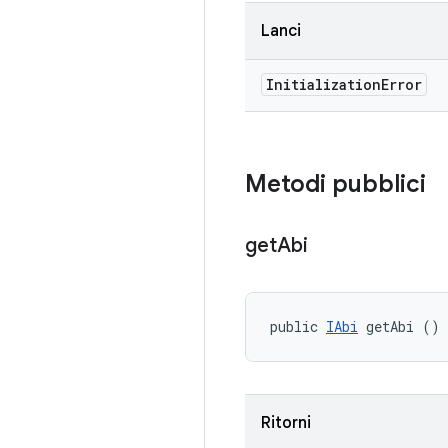
Lanci
Initialization
Error
Metodi pubblici
get
Abi
public 
IAbi
 getAbi ()
Ritorni