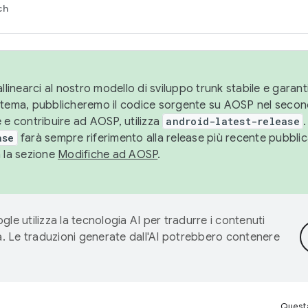
ch
llinearci al nostro modello di sviluppo trunk stabile e garantir
istema, pubblicheremo il codice sorgente su AOSP nel secon
 e contribuire ad AOSP, utilizza
android-latest-release
.
ase
farà sempre riferimento alla release più recente pubbli
a la sezione
Modifiche ad AOSP
.
gle utilizza la tecnologia AI per tradurre i contenuti
ta. Le traduzioni generate dall'AI potrebbero contenere
Questa