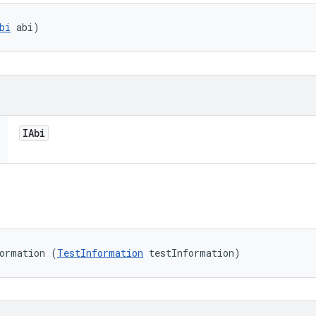
bi
 abi)
IAbi
formation (
TestInformation
 testInformation)