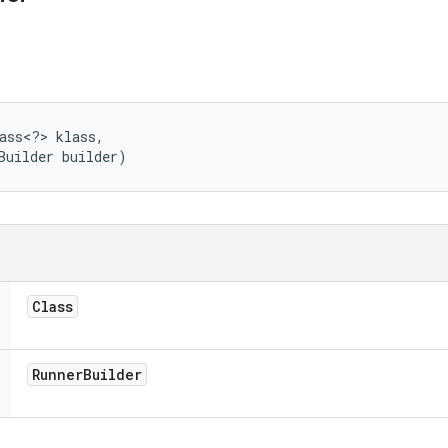
ass<?> klass, 

Builder builder)
Class
Runner
Builder