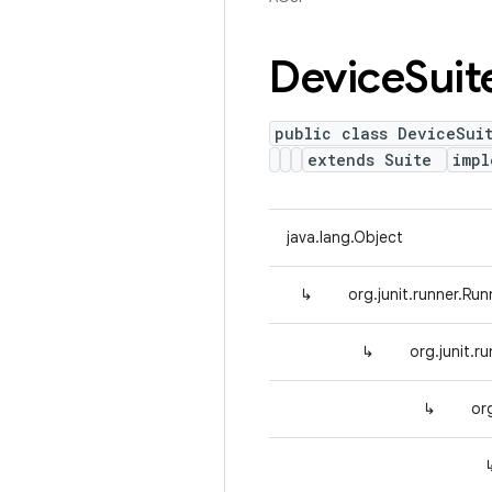
Device
Suit
public class DeviceSui
extends Suite
imp
java.lang.Object
↳
org.junit.runner.Run
↳
org.junit.r
↳
or