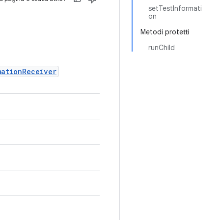
setTestInformati
on
Metodi protetti
runChild
mationReceiver