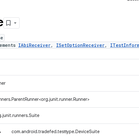
e
te
lements
IAbiReceiver
,
ISetOptionReceiver
,
ITestInfor
ner
unners.ParentRunner<org.junit.runner.Runner>
g.junit.runners.Suite
↳
com.android.tradefed.testtype.DeviceSuite