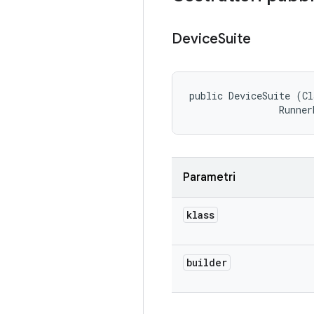
Device
Suite
public DeviceSuite (Cl
                Runner
Parametri
klass
builder