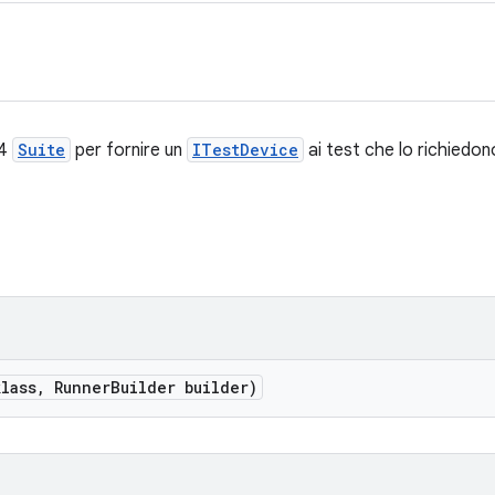
t4
Suite
per fornire un
ITestDevice
ai test che lo richiedon
klass
,
Runner
Builder builder)