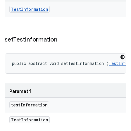
Test
Information
set
Test
Information
public abstract void setTestInformation (
TestInfor
Parametri
test
Information
Test
Information