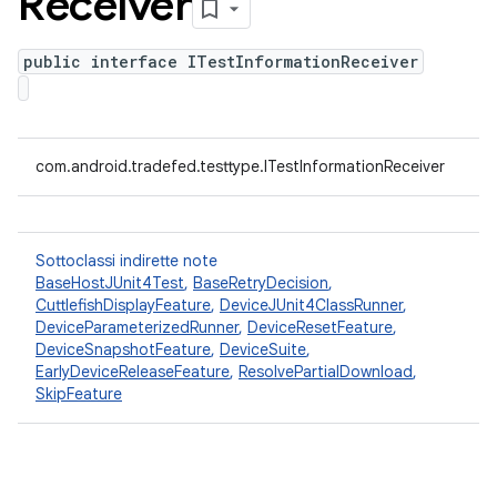
Receiver
public interface ITestInformationReceiver
com.android.tradefed.testtype.ITestInformationReceiver
Sottoclassi indirette note
BaseHostJUnit4Test
,
BaseRetryDecision
,
CuttlefishDisplayFeature
,
DeviceJUnit4ClassRunner
,
DeviceParameterizedRunner
,
DeviceResetFeature
,
DeviceSnapshotFeature
,
DeviceSuite
,
EarlyDeviceReleaseFeature
,
ResolvePartialDownload
,
SkipFeature