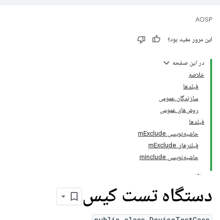
AOSP
این مرور مفید بود؟
در این صفحه
خلاصه
فیلدها
سازندگان عمومی
روش‌های عمومی
فیلدها
حاشیه‌نویسی mExclude
فیلترهای mExclude
حاشیه‌نویسی mInclude
دستگاه تست کیس
public class DeviceTestCase