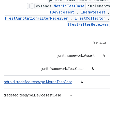
extends
MetricTestCase
implements
IDeviceTest
,
IRemoteTest
,
ITestAnnotationFilterReceiver
,
ITestCollector
,
ITestFilterReceiver
شیء جاوا
junit.framework.Assert
↳
junit.framework.TestCase
↳
.android.tradefed.testtype.MetricTestCase
↳
d.tradefed.testtype.DeviceTestCase
↳