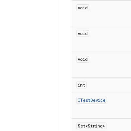
void
void
void
int
ITest
Device
Set<String>