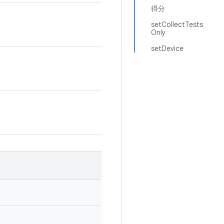
得分
setCollectTests
Only
setDevice