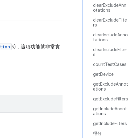
clearExcludeAnn
otations
clearExcludeFilte
rs
clearIncludeAnno
tations
tion
s)，這項功能就非常實
clearIncludeFilter
s
countTestCases
getDevice
getExcludeAnnot
ations
getExcludeFilters
getIncludeAnnot
ations
getIncludeFilters
得分