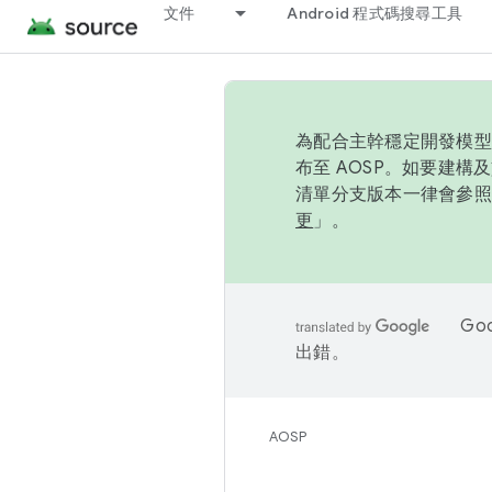
文件
Android 程式碼搜尋工具
為配合主幹穩定開發模型，
布至 AOSP。如要建構及
清單分支版本一律會參照推
更
」。
Go
出錯。
AOSP