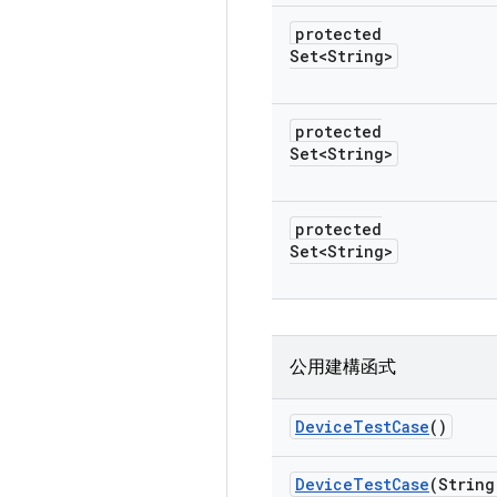
protected
Set<String>
protected
Set<String>
protected
Set<String>
公用建構函式
Device
Test
Case
()
Device
Test
Case
(String