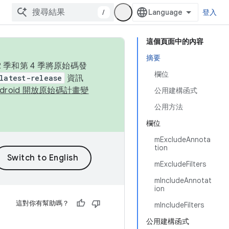
/
登入
這個頁面中的內容
摘要
季和第 4 季將原始碼發
欄位
latest-release
資訊
ndroid 開放原始碼計畫變
公用建構函式
公用方法
欄位
mExcludeAnnota
tion
mExcludeFilters
mIncludeAnnotat
ion
這對你有幫助嗎？
mIncludeFilters
公用建構函式