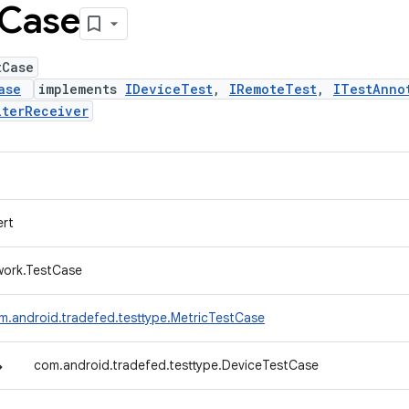
Case
tCase
ase
implements
IDeviceTest
,
IRemoteTest
,
ITestAnno
lterReceiver
ert
ework.TestCase
m.android.tradefed.testtype.MetricTestCase
↳
com.android.tradefed.testtype.DeviceTestCase