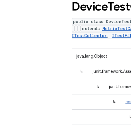
Device
Test
public class DeviceTes
extends
MetricTestC
ITestCollector
,
ITestFi
java.lang.Object
↳
junit.framework.Ass
↳
junit.fram
↳
co