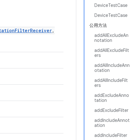
DeviceTestCase
DeviceTestCase
公用方法
tationFilterReceiver
,
addAllExcludeAn
notation
addAllExcludeFilt
ers
addAllIncludeAnn
otation
addAllIncludeFilt
ers
addExcludeAnno
tation
addExcludeFilter
addIncludeAnnot
ation
addIncludeFilter