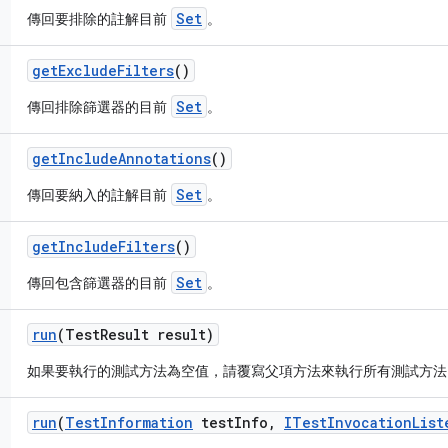
Set
傳回要排除的註解目前
。
get
Exclude
Filters
()
Set
傳回排除篩選器的目前
。
get
Include
Annotations
()
Set
傳回要納入的註解目前
。
get
Include
Filters
()
Set
傳回包含篩選器的目前
。
run
(Test
Result result)
如果要執行的測試方法為空值，請覆寫父項方法來執行所有測試方法
run
(
Test
Information
test
Info
,
ITest
Invocation
List