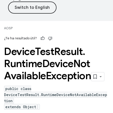
AOSP
¿Te ha resultado útil?
Device
Test
Result
.
Runtime
Device
Not
Available
Exception
public class
DeviceTestResult.RuntimeDeviceNotAvailableExcep
tion
extends Object