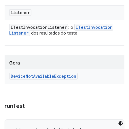
listener
ITest
Invocation
Listener
ITest
Invocation
: o
Listener
dos resultados do teste
Gera
Device
Not
Available
Exception
run
Test