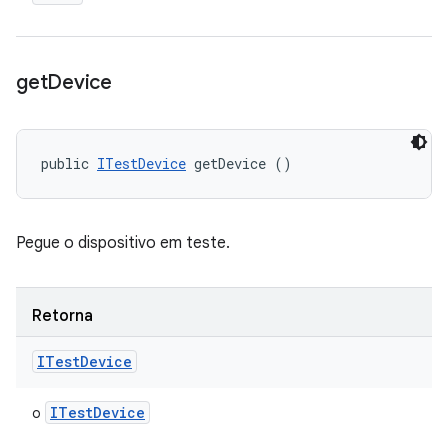
get
Device
public 
ITestDevice
 getDevice ()
Pegue o dispositivo em teste.
Retorna
ITest
Device
ITest
Device
o