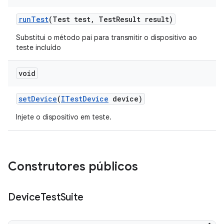
run
Test
(Test test
,
Test
Result result)
Substitui o método pai para transmitir o dispositivo ao
teste incluído
void
set
Device
(
ITest
Device
device)
Injete o dispositivo em teste.
Construtores públicos
Device
Test
Suite