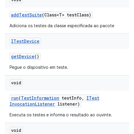
add
Test
Suite
(Class<T> test
Class)
Adiciona os testes da classe especificada ao pacote
ITest
Device
get
Device
()
Pegue o dispositivo em teste.
void
run
(
Test
Information
test
Info
,
ITest
Invocation
Listener
listener)
Executa os testes e informa o resultado ao ouvinte.
void