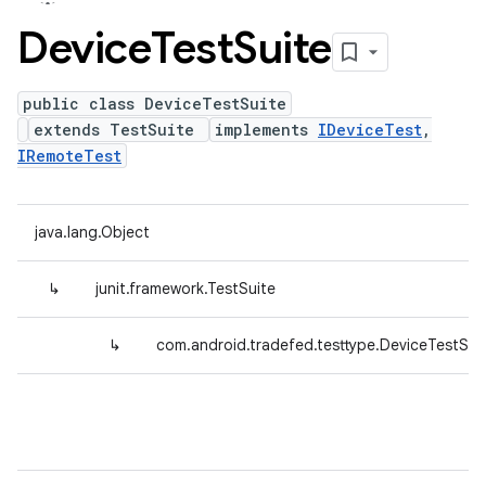
Device
Test
Suite
public class DeviceTestSuite
extends TestSuite
implements
IDeviceTest
,
IRemoteTest
java.lang.Object
↳
junit.framework.TestSuite
↳
com.android.tradefed.testtype.DeviceTestSui