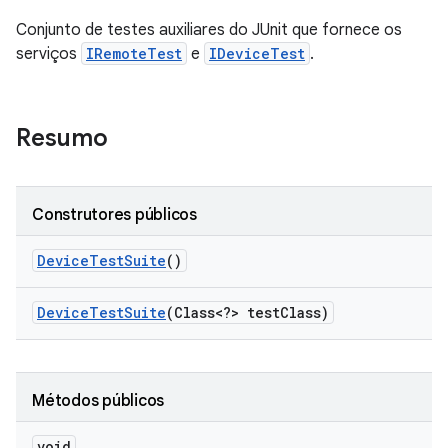
Conjunto de testes auxiliares do JUnit que fornece os
serviços
IRemoteTest
e
IDeviceTest
.
Resumo
Construtores públicos
Device
Test
Suite
()
Device
Test
Suite
(Class<?> test
Class)
Métodos públicos
void