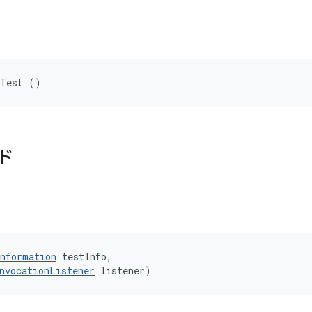
bTest ()
ド
nformation
 testInfo, 

nvocationListener
 listener)