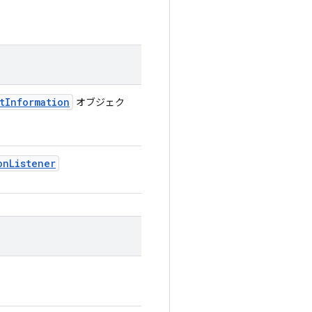
t
Information
オブジェク
on
Listener