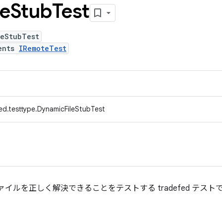
le
Stub
Test
leStubTest
ents
IRemoteTest
ed.testtype.DynamicFileStubTest
的ファイルを正しく解決できることをテストする tradefed テスト