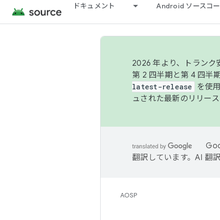
ドキュメント
Android ソース
2026 年より、トラ
第 2 四半期と第 4 四
latest-release
を使用
ュされた最新のリリース
Go
翻訳しています。AI 
AOSP