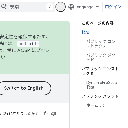
/
ログイン
このページの内容
概要
の安定性を確保するため、
パブリック コン
投稿には、
android-
ストラクタ
、常に AOSP にプッシ
パブリック メソ
さい。
ッド
パブリック コンスト
ラクタ
DynamicFileStub
Test
パブリック メソッド
ホームラン
報は役に立ちましたか？