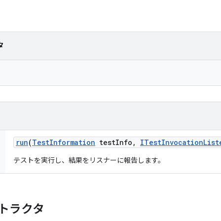
タ
run
(
Test
Information
test
Info
,
ITest
Invocation
List
テストを実行し、結果をリスナーに報告します。
トラクタ