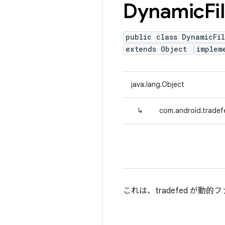
Dynamic
Fi
public class DynamicFi
extends Object
implem
java.lang.Object
↳
com.android.tradef
これは、tradefed が動