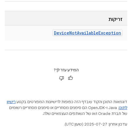
זריקות
Device
Not
Available
Exception
המידע עזר לך?
דוגמאות התוכן והקוד שבדף הזה כפופות לרישיונות המפורטים בקטע
רישיון
לתוכן
.‏ Java ו-OpenJDK הם סימנים מסחריים או סימנים מסחריים רשומים
של חברת Oracle ו/או של השותפים העצמאיים שלה.
עדכון אחרון: 2025-07-27 (שעון UTC).