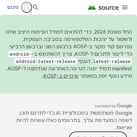
היכנס
החל משנת 2026, כדי להתאים למודל הפיתוח היציב שלנו
ולשמור על יציבות הפלטפורמה בסביבה העסקית,
נפרסם קוד מקור ב-AOSP ברבעון השני וברבעון הרביעי.
כדי ליצור ולתרום ל-AOSP, צריך להשתמש ב-
android-
latest-release
. הענף
android-latest-release
manifest תמיד יפנה לגרסה האחרונה שנדחפה ל-AOSP.
מידע נוסף זמין במאמר
שינויים ב-AOSP
.
‫Google משתמשת בטכנולוגיית AI כדי לתרגם תוכן
לשפה המועדפת עליך. בתרגומים כאלו עשויות להיות
שגיאות.