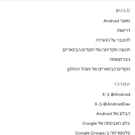
BUILD
מאגר Android
דרישות
להסבר על ההורדה
תצוגה מקדימה של הקודים הבינאריים
גיבוי קושחה
הקודים הבינאריים של מנהל ההתקן
המרכז
‫‎@Android ב-X
‫‎@AndroidDev ב-X
הבלוג של Android
בלוג האבטחה של Google
פלטפורמה ב-Google Groups