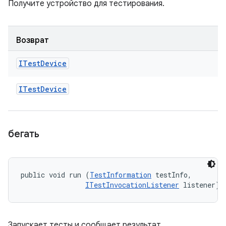
Получите устройство для тестирования.
Возврат
ITest
Device
ITest
Device
бегать
public void run (
TestInformation
 testInfo, 

ITestInvocationListener
 listener)
Запускает тесты и сообщает результат