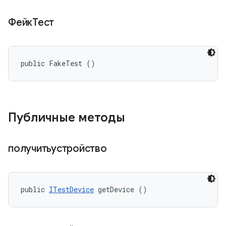
ФейкТест
public FakeTest ()
Публичные методы
получитьустройство
public 
ITestDevice
 getDevice ()