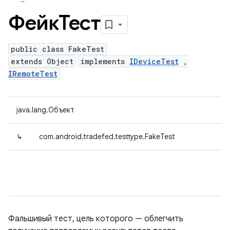
ФейкТест
public class FakeTest
extends Object
implements
IDeviceTest
,
IRemoteTest
java.lang.Объект
↳
com.android.tradefed.testtype.FakeTest
Фальшивый тест, цель которого — облегчить