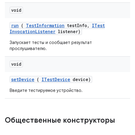
void
run
(
Test
Information
test
Info
,
ITest
Invocation
Listener
listener)
Запускает тесты и сообщает результат
прослушивателю.
void
set
Device
(
ITest
Device
device)
Введите тестируемое устройство.
Общественные конструкторы