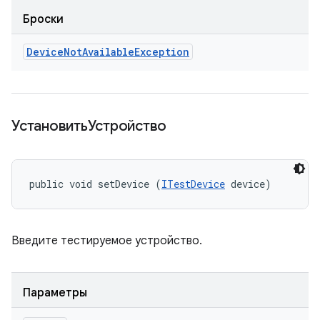
Броски
Device
Not
Available
Exception
УстановитьУстройство
public void setDevice (
ITestDevice
 device)
Введите тестируемое устройство.
Параметры