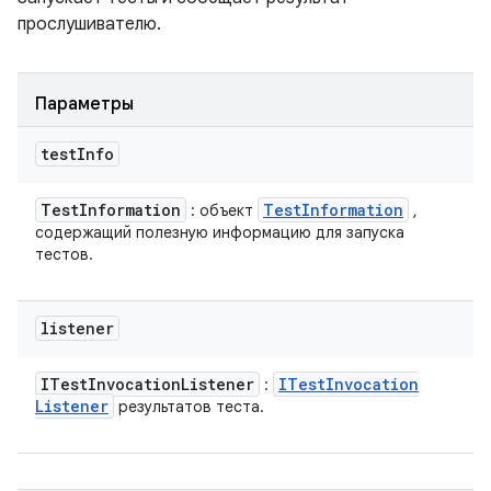
прослушивателю.
Параметры
test
Info
Test
Information
Test
Information
: объект
,
содержащий полезную информацию для запуска
тестов.
listener
ITest
Invocation
Listener
ITest
Invocation
:
Listener
результатов теста.