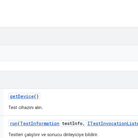
get
Device
()
Test cihazını alın.
run
(
Test
Information
test
Info
,
ITest
Invocation
List
Testleri çalıştırır ve sonucu dinleyiciye bildirir.