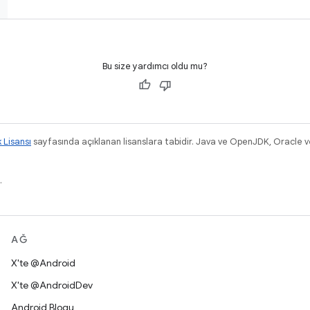
Bu size yardımcı oldu mu?
k Lisansı
sayfasında açıklanan lisanslara tabidir. Java ve OpenJDK, Oracle ve/v
.
AĞ
X'te @Android
X'te @AndroidDev
Android Blogu