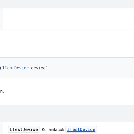
(
ITestDevice
 device)
n.
ITest
Device
ITest
Device
: Kullanılacak