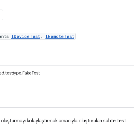
ents
IDeviceTest
,
IRemoteTest
ed.testtype.FakeTest
ı oluşturmayı kolaylaştırmak amacıyla oluşturulan sahte test.