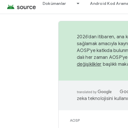
Dokümanlar
Android Kod Arama
2026'dan itibaren, ana k
sağlamak amacıyla kayn
AOSP'ye katkıda bulunm
dalı her zaman AOSP'ye 
değişiklikler
başlıklı maka
Goog
zeka teknolojisini kullanı
AOSP