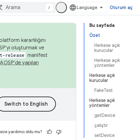
/
Oturum aç
Bu sayfada
Özet
latform kararlılığını
Herkese açık
SP'yi oluşturmak ve
kurucular
t-release
manifest
Herkese açık
n
AOSP'de yapılan
yöntemler
Herkese açık
kurucular
FakeTest
Herkese açık
yöntemler
getDevice
çalıştır
 size yardımcı oldu mu?
setDevice