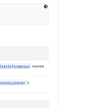
Test
Information
nesnesi.
ation
Listener
'ü