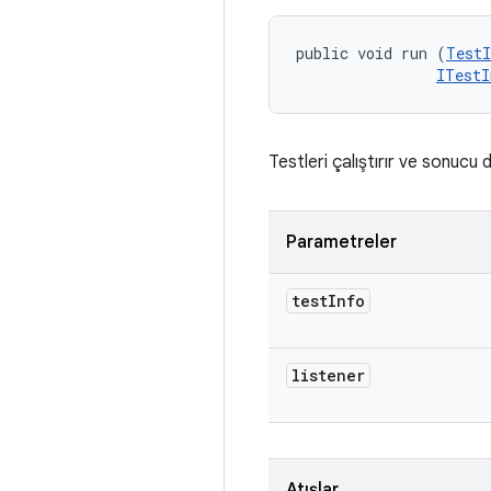
public void run (
TestI
ITestI
Testleri çalıştırır ve sonucu di
Parametreler
test
Info
listener
Atışlar