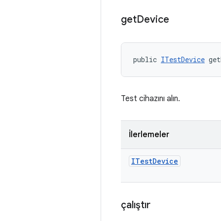
get
Device
public 
ITestDevice
 get
Test cihazını alın.
İlerlemeler
ITest
Device
çalıştır