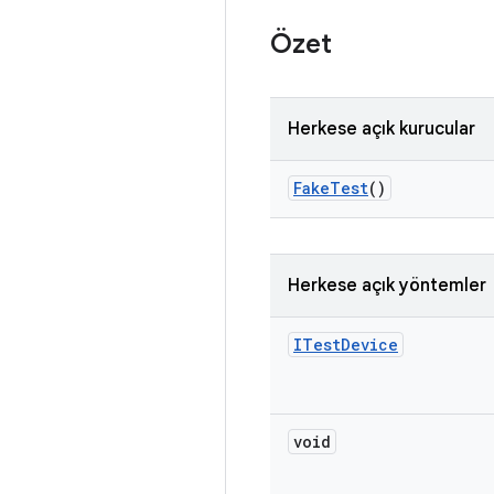
Özet
Herkese açık kurucular
Fake
Test
()
Herkese açık yöntemler
ITest
Device
void