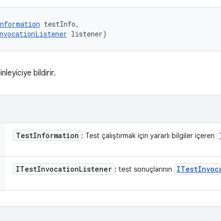
nformation
 testInfo, 

nvocationListener
 listener)
nleyiciye bildirir.
Test
Information
: Test çalıştırmak için yararlı bilgiler içeren
ITest
Invocation
Listener
ITest
Invoc
: test sonuçlarının