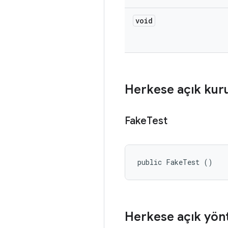
void
Herkese açık kur
Fake
Test
public FakeTest ()
Herkese açık yön