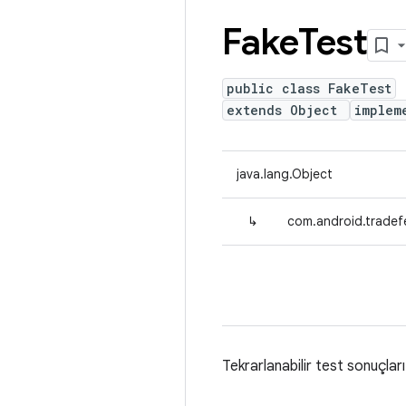
Fake
Test
public class FakeTest
extends Object
implem
java.lang.Object
↳
com.android.tradef
Tekrarlanabilir test sonuçlar