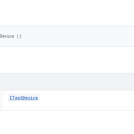
Device ()
ITest
Device