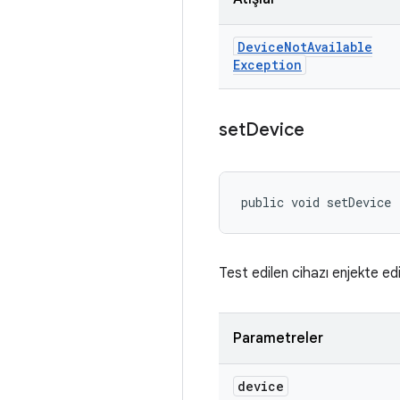
Device
Not
Available
Exception
set
Device
public void setDevice 
Test edilen cihazı enjekte edi
Parametreler
device