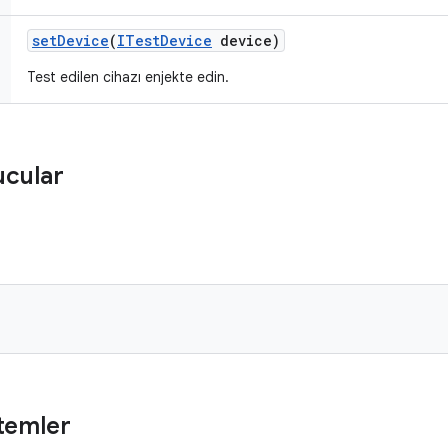
set
Device
(
ITest
Device
device)
Test edilen cihazı enjekte edin.
ucular
temler