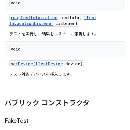
void
run
(
Test
Information
test
Info
,
ITest
Invocation
Listener
listener)
テストを実行し、結果をリスナーに報告します。
void
set
Device
(
ITest
Device
device)
テスト対象デバイスを挿入します。
パブリック コンストラクタ
Fake
Test