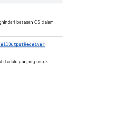
enghindari batasan OS dalam
hell
Output
Receiver
ah terlalu panjang untuk