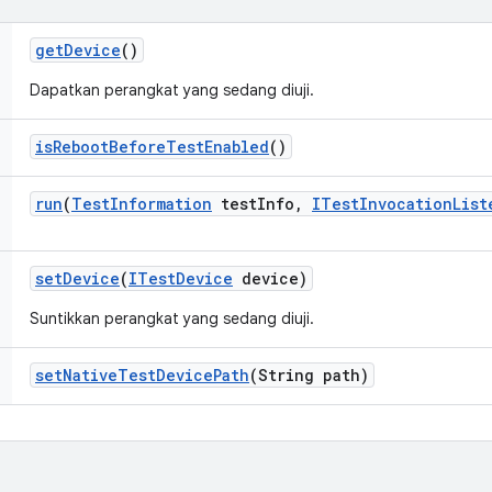
get
Device
()
Dapatkan perangkat yang sedang diuji.
is
Reboot
Before
Test
Enabled
()
run
(
Test
Information
test
Info
,
ITest
Invocation
List
set
Device
(
ITest
Device
device)
Suntikkan perangkat yang sedang diuji.
set
Native
Test
Device
Path
(String path)