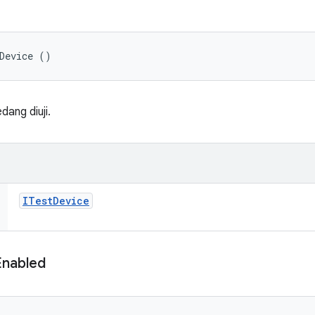
Device ()
ang diuji.
ITest
Device
Enabled