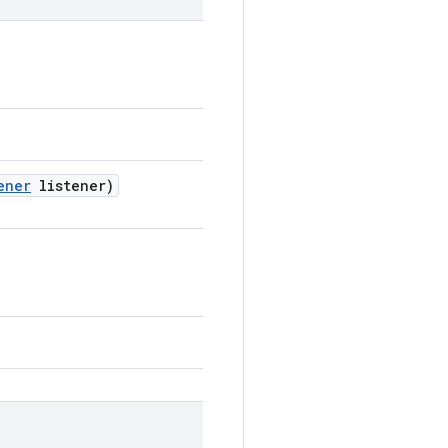
ener
listener)