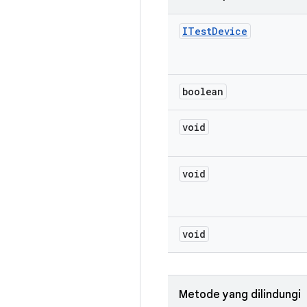
ITest
Device
boolean
void
void
void
Metode yang dilindungi