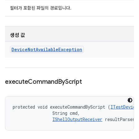
필터가 포함된 파일의 경로입니다.
생성 값
Device
Not
Available
Exception
execute
Command
By
Script
protected void executeCommandByScript (
ITestDevice
                String cmd, 

IShellOutputReceiver
 resultParser)