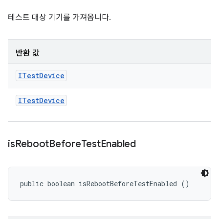
테스트 대상 기기를 가져옵니다.
반환 값
ITest
Device
ITest
Device
is
Reboot
Before
Test
Enabled
public boolean isRebootBeforeTestEnabled ()