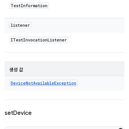
Test
Information
listener
ITest
Invocation
Listener
생성 값
Device
Not
Available
Exception
set
Device