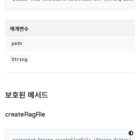
매개변수
path
String
보호된 메서드
create
Flag
File
protected String createFlagFile (String filter)