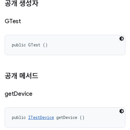
공개 생성자
GTest
public GTest ()
공개 메서드
get
Device
public 
ITestDevice
 getDevice ()