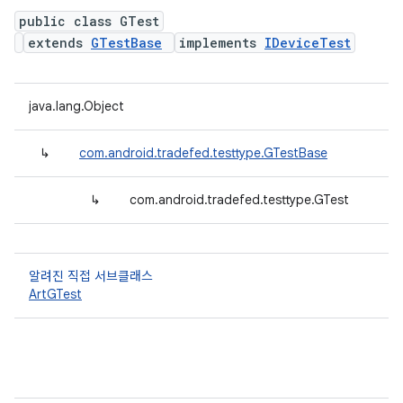
public class GTest
extends
GTestBase
implements
IDeviceTest
java.lang.Object
↳
com.android.tradefed.testtype.GTestBase
↳
com.android.tradefed.testtype.GTest
알려진 직접 서브클래스
ArtGTest