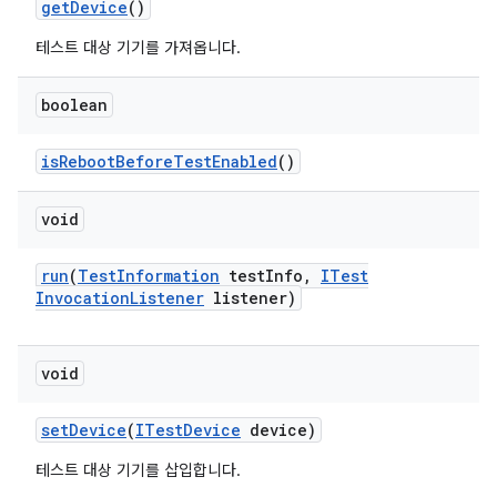
get
Device
()
테스트 대상 기기를 가져옵니다.
boolean
is
Reboot
Before
Test
Enabled
()
void
run
(
Test
Information
test
Info
,
ITest
Invocation
Listener
listener)
void
set
Device
(
ITest
Device
device)
테스트 대상 기기를 삽입합니다.