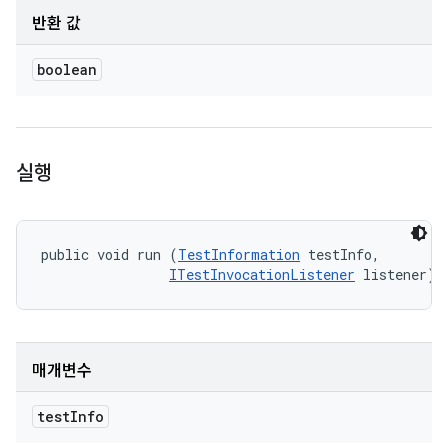
반환 값
boolean
실행
public void run (
TestInformation
 testInfo, 

ITestInvocationListener
 listener)
매개변수
test
Info