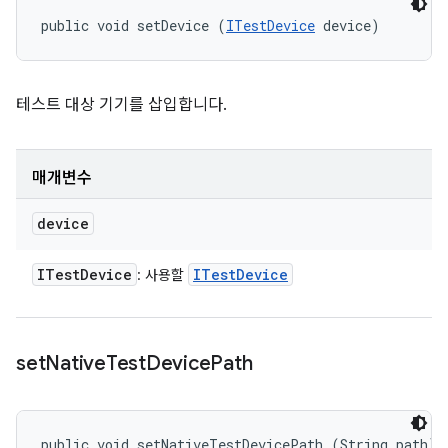
public void setDevice (
ITestDevice
 device)
테스트 대상 기기를 삽입합니다.
매개변수
device
ITest
Device
ITest
Device
: 사용할
set
Native
Test
Device
Path
public void setNativeTestDevicePath (String path)