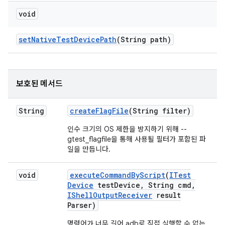
void
set
Native
Test
Device
Path
(String path)
보호된 메서드
String
create
Flag
File
(String filter)
인수 크기의 OS 제한을 방지하기 위해 --
gtest_flagfile을 통해 사용될 필터가 포함된 파
일을 만듭니다.
void
execute
Command
By
Script
(
ITest
Device
test
Device
,
String cmd
,
IShell
Output
Receiver
result
Parser)
명령어가 너무 길어 adb로 직접 실행할 수 없는