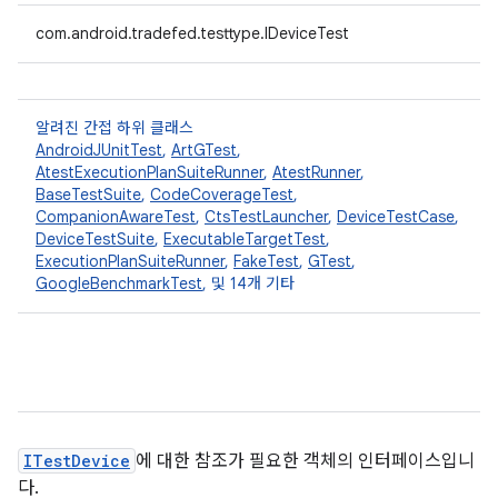
com.android.tradefed.testtype.IDeviceTest
알려진 간접 하위 클래스
AndroidJUnitTest
,
ArtGTest
,
AtestExecutionPlanSuiteRunner
,
AtestRunner
,
BaseTestSuite
,
CodeCoverageTest
,
CompanionAwareTest
,
CtsTestLauncher
,
DeviceTestCase
,
DeviceTestSuite
,
ExecutableTargetTest
,
ExecutionPlanSuiteRunner
,
FakeTest
,
GTest
,
GoogleBenchmarkTest
, 및 14개 기타
ITestDevice
에 대한 참조가 필요한 객체의 인터페이스입니
다.