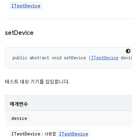
ITest
Device
set
Device
public abstract void setDevice (
ITestDevice
 device
테스트 대상 기기를 삽입합니다.
매개변수
device
ITest
Device
ITest
Device
: 사용할