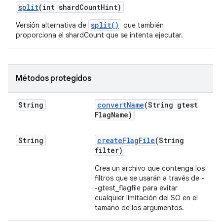
split
(int shard
Count
Hint)
split()
Versión alternativa de
que también
proporciona el shardCount que se intenta ejecutar.
Métodos protegidos
String
convert
Name
(String gtest
Flag
Name)
String
create
Flag
File
(String
filter)
Crea un archivo que contenga los
filtros que se usarán a través de -
-gtest_flagfile para evitar
cualquier limitación del SO en el
tamaño de los argumentos.