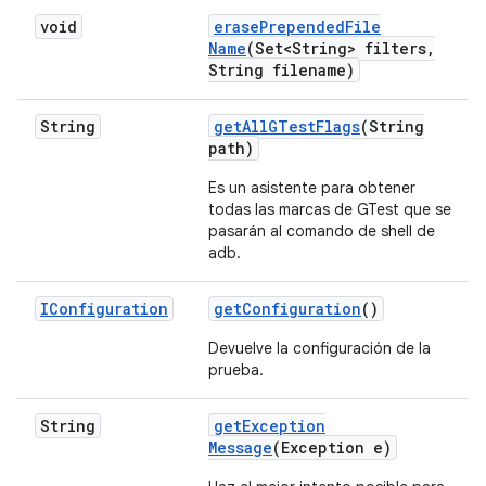
void
erase
Prepended
File
Name
(Set<String> filters
,
String filename)
String
get
All
GTest
Flags
(String
path)
Es un asistente para obtener
todas las marcas de GTest que se
pasarán al comando de shell de
adb.
IConfiguration
get
Configuration
()
Devuelve la configuración de la
prueba.
String
get
Exception
Message
(Exception e)