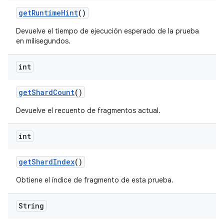
get
Runtime
Hint
()
Devuelve el tiempo de ejecución esperado de la prueba
en milisegundos.
int
get
Shard
Count
()
Devuelve el recuento de fragmentos actual.
int
get
Shard
Index
()
Obtiene el índice de fragmento de esta prueba.
String