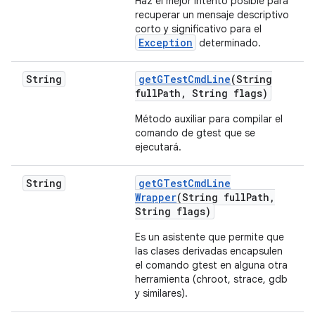
Haz el mejor intento posible para
recuperar un mensaje descriptivo
corto y significativo para el
Exception
determinado.
String
get
GTest
Cmd
Line
(String
full
Path
,
String flags)
Método auxiliar para compilar el
comando de gtest que se
ejecutará.
String
get
GTest
Cmd
Line
Wrapper
(String full
Path
,
String flags)
Es un asistente que permite que
las clases derivadas encapsulen
el comando gtest en alguna otra
herramienta (chroot, strace, gdb
y similares).