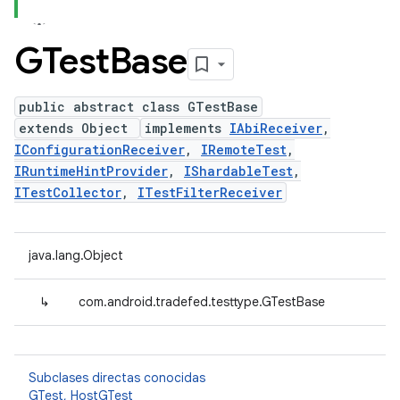
GTest
Base
public abstract class GTestBase
extends Object
implements
IAbiReceiver
,
IConfigurationReceiver
,
IRemoteTest
,
IRuntimeHintProvider
,
IShardableTest
,
ITestCollector
,
ITestFilterReceiver
java.lang.Object
↳
com.android.tradefed.testtype.GTestBase
Subclases directas conocidas
GTest
,
HostGTest