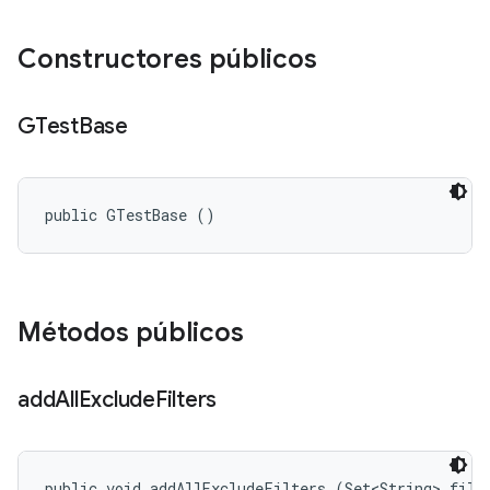
Constructores públicos
GTest
Base
public GTestBase ()
Métodos públicos
add
All
Exclude
Filters
public void addAllExcludeFilters (Set<String> filt