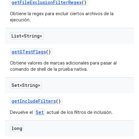
get
File
Exclusion
Filter
Regex
()
Obtiene la regex para excluir ciertos archivos de la
ejecución.
List<String>
get
GTest
Flags
()
Obtiene valores de marcas adicionales para pasar al
comando de shell de la prueba nativa.
Set<String>
get
Include
Filters
()
Set
Devuelve el
actual de los filtros de inclusión.
long