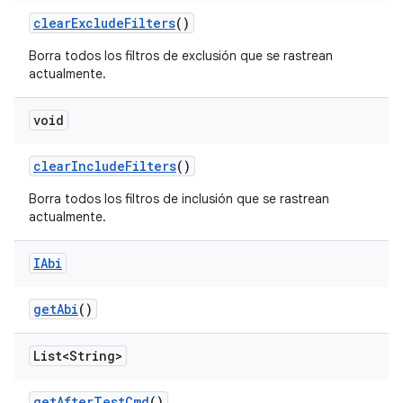
clear
Exclude
Filters
()
Borra todos los filtros de exclusión que se rastrean
actualmente.
void
clear
Include
Filters
()
Borra todos los filtros de inclusión que se rastrean
actualmente.
IAbi
get
Abi
()
List<String>
get
After
Test
Cmd
()