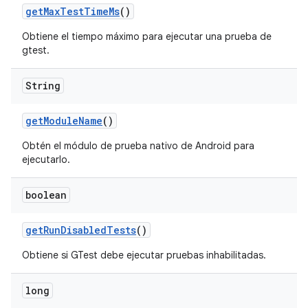
get
Max
Test
Time
Ms
()
Obtiene el tiempo máximo para ejecutar una prueba de
gtest.
String
get
Module
Name
()
Obtén el módulo de prueba nativo de Android para
ejecutarlo.
boolean
get
Run
Disabled
Tests
()
Obtiene si GTest debe ejecutar pruebas inhabilitadas.
long