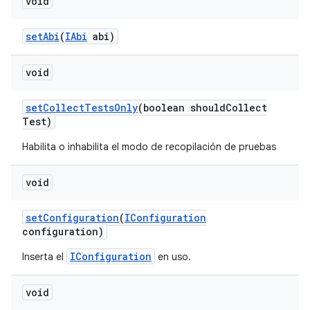
void
set
Abi
(
IAbi
abi)
void
set
Collect
Tests
Only
(boolean should
Collect
Test)
Habilita o inhabilita el modo de recopilación de pruebas
void
set
Configuration
(
IConfiguration
configuration)
IConfiguration
Inserta el
en uso.
void