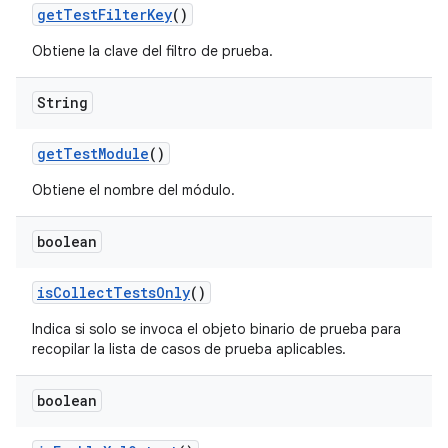
get
Test
Filter
Key
()
Obtiene la clave del filtro de prueba.
String
get
Test
Module
()
Obtiene el nombre del módulo.
boolean
is
Collect
Tests
Only
()
Indica si solo se invoca el objeto binario de prueba para
recopilar la lista de casos de prueba aplicables.
boolean