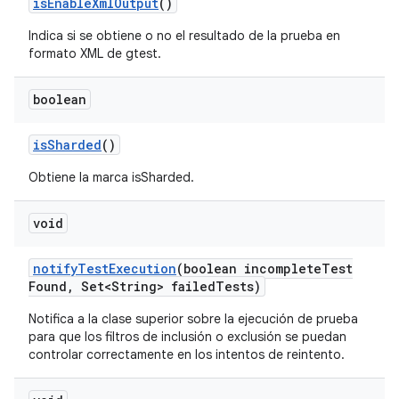
is
Enable
Xml
Output
()
Indica si se obtiene o no el resultado de la prueba en
formato XML de gtest.
boolean
is
Sharded
()
Obtiene la marca isSharded.
void
notify
Test
Execution
(boolean incomplete
Test
Found
,
Set<String> failed
Tests)
Notifica a la clase superior sobre la ejecución de prueba
para que los filtros de inclusión o exclusión se puedan
controlar correctamente en los intentos de reintento.