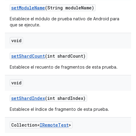
set
Module
Name
(String module
Name)
Establece el módulo de prueba nativo de Android para
que se ejecute.
void
set
Shard
Count
(int shard
Count)
Establece el recuento de fragmentos de esta prueba.
void
set
Shard
Index
(int shard
Index)
Establece el índice de fragmento de esta prueba.
Collection<
IRemote
Test
>