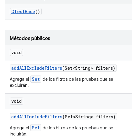
GTest
Base
()
Métodos públicos
void
add
All
Exclude
Filters
(Set<String> filters)
Set
Agrega el
de los filtros de las pruebas que se
excluirán.
void
add
All
Include
Filters
(Set<String> filters)
Set
Agrega el
de los filtros de las pruebas que se
incluirán.