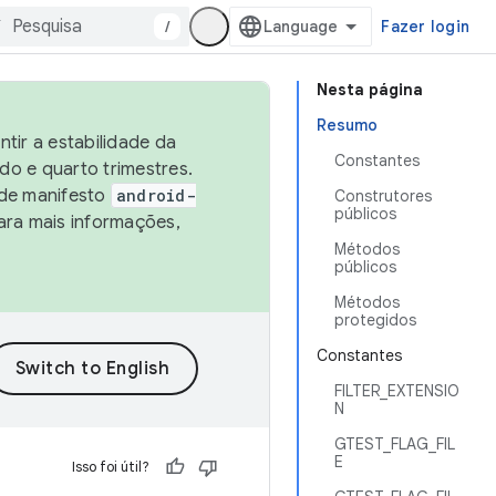
/
Fazer login
Nesta página
Resumo
tir a estabilidade da
Constantes
o e quarto trimestres.
 de manifesto
android-
Construtores
públicos
ara mais informações,
Métodos
públicos
Métodos
protegidos
Constantes
FILTER_EXTENSIO
N
GTEST_FLAG_FIL
E
Isso foi útil?