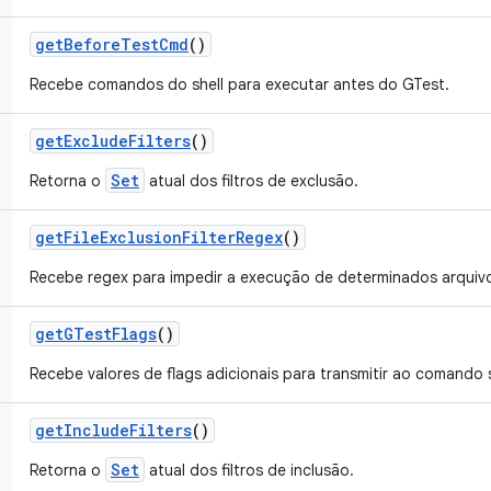
get
Before
Test
Cmd
()
Recebe comandos do shell para executar antes do GTest.
get
Exclude
Filters
()
Set
Retorna o
atual dos filtros de exclusão.
get
File
Exclusion
Filter
Regex
()
Recebe regex para impedir a execução de determinados arquiv
get
GTest
Flags
()
Recebe valores de flags adicionais para transmitir ao comando s
get
Include
Filters
()
Set
Retorna o
atual dos filtros de inclusão.