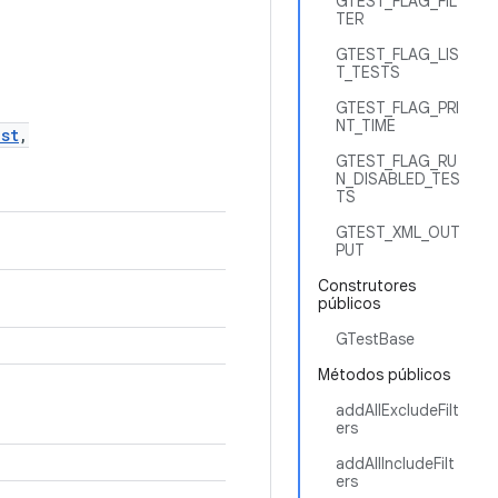
GTEST_FLAG_FIL
TER
GTEST_FLAG_LIS
T_TESTS
GTEST_FLAG_PRI
NT_TIME
st
,
GTEST_FLAG_RU
N_DISABLED_TES
TS
GTEST_XML_OUT
PUT
Construtores
públicos
GTestBase
Métodos públicos
addAllExcludeFilt
ers
addAllIncludeFilt
ers