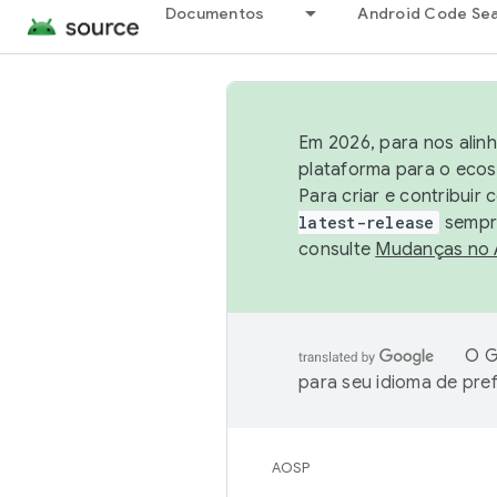
Documentos
Android Code Se
Em 2026, para nos alin
plataforma para o ecos
Para criar e contribuir
latest-release
sempre
consulte
Mudanças no
O G
para seu idioma de pre
AOSP