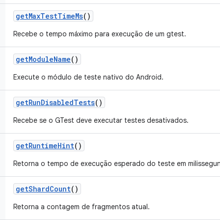
get
Max
Test
Time
Ms
()
Recebe o tempo máximo para execução de um gtest.
get
Module
Name
()
Execute o módulo de teste nativo do Android.
get
Run
Disabled
Tests
()
Recebe se o GTest deve executar testes desativados.
get
Runtime
Hint
()
Retorna o tempo de execução esperado do teste em milissegu
get
Shard
Count
()
Retorna a contagem de fragmentos atual.