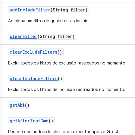
add
Include
Filter
(String filter)
Adiciona um filtro de quais testes incluir.
clean
Filter
(String filter)
clear
Exclude
Filters
()
Exclui todos os filtros de exclusão rastreados no momento.
clear
Include
Filters
()
Exclui todos os filtros de inclusão rastreados no momento.
get
Abi
()
get
After
Test
Cmd
()
Recebe comandos do shell para executar após o GTest.