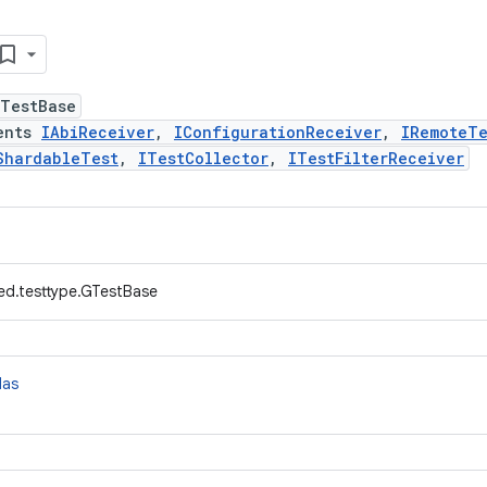
GTestBase
ents
IAbiReceiver
,
IConfigurationReceiver
,
IRemoteTe
ShardableTest
,
ITestCollector
,
ITestFilterReceiver
ed.testtype.GTestBase
das