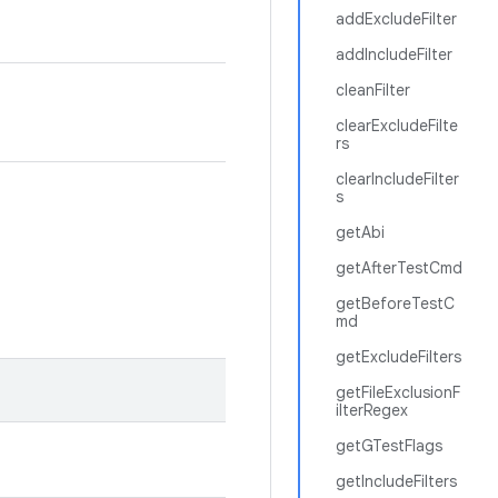
addExcludeFilter
addIncludeFilter
cleanFilter
clearExcludeFilte
rs
clearIncludeFilter
s
getAbi
getAfterTestCmd
getBeforeTestC
md
getExcludeFilters
getFileExclusionF
ilterRegex
getGTestFlags
getIncludeFilters