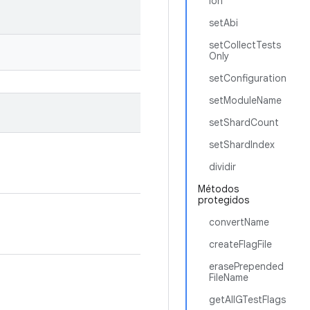
ion
setAbi
setCollectTests
Only
setConfiguration
setModuleName
setShardCount
setShardIndex
dividir
Métodos
protegidos
convertName
createFlagFile
erasePrepended
FileName
getAllGTestFlags