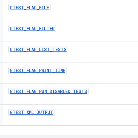
GTEST
_
FLAG
_
FILE
GTEST
_
FLAG
_
FILTER
GTEST
_
FLAG
_
LIST
_
TESTS
GTEST
_
FLAG
_
PRINT
_
TIME
GTEST
_
FLAG
_
RUN
_
DISABLED
_
TESTS
GTEST
_
XML
_
OUTPUT