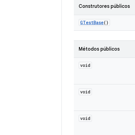
Construtores públicos
GTest
Base
()
Métodos públicos
void
void
void