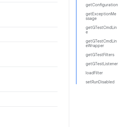
getConfiguration
getExceptionMe
ssage
getGTestCmdLin
e
getGTestCmdLin
eWrapper
getGTestFilters
getGTestListener
loadFilter
setRunDisabled