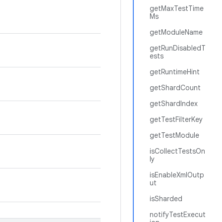
getMaxTestTime
Ms
getModuleName
getRunDisabledT
ests
getRuntimeHint
getShardCount
getShardIndex
getTestFilterKey
getTestModule
isCollectTestsOn
ly
isEnableXmlOutp
ut
isSharded
notifyTestExecut