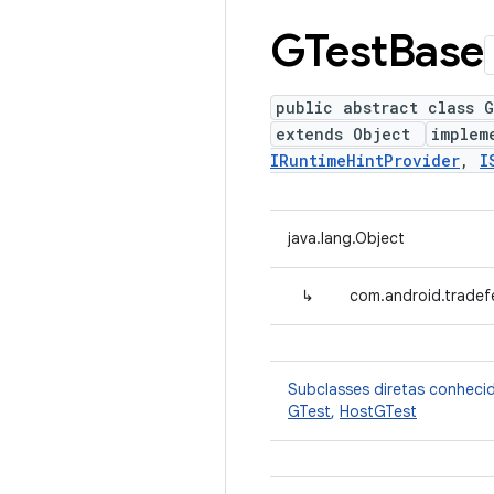
GTest
Base
public abstract class 
extends Object
implem
IRuntimeHintProvider
,
I
java.lang.Object
↳
com.android.tradef
Subclasses diretas conheci
GTest
,
HostGTest