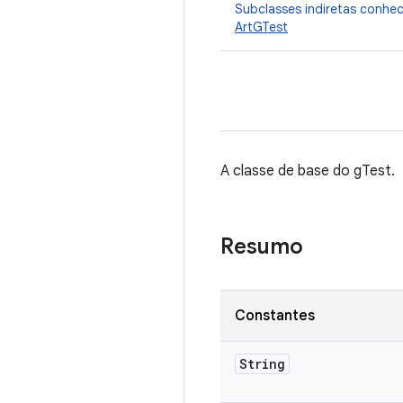
Subclasses indiretas conhe
ArtGTest
A classe de base do gTest.
Resumo
Constantes
String