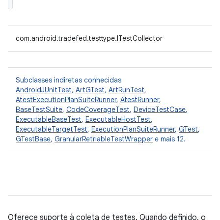
com.android.tradefed.testtype.ITestCollector
Subclasses indiretas conhecidas
AndroidJUnitTest
,
ArtGTest
,
ArtRunTest
,
AtestExecutionPlanSuiteRunner
,
AtestRunner
,
BaseTestSuite
,
CodeCoverageTest
,
DeviceTestCase
,
ExecutableBaseTest
,
ExecutableHostTest
,
ExecutableTargetTest
,
ExecutionPlanSuiteRunner
,
GTest
,
GTestBase
,
GranularRetriableTestWrapper
e mais 12.
Oferece suporte à coleta de testes. Quando definido, o