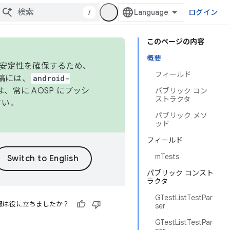
/
ログイン
このページの内容
概要
の安定性を確保するため、
フィールド
投稿には、
android-
、常に AOSP にプッシ
パブリック コン
ストラクタ
さい。
パブリック メソ
ッド
フィールド
mTests
パブリック コンスト
ラクタ
GTestListTestPar
報は役に立ちましたか？
ser
GTestListTestPar