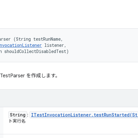
rser (String testRunName, 

nvocationListener
 listener, 

n shouldCollectDisabledTest)
TestParser を作成します。
String
ITest
Invocation
Listener
.
testRunStarted(
St
:
ト実行名