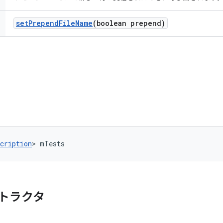
set
Prepend
File
Name
(boolean prepend)
cription
> mTests
トラクタ