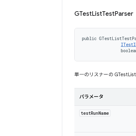
GTest
List
Test
Parser
public GTestListTestPa
ITestI
                boolea
単一のリスナーの GTestList
パラメータ
test
Run
Name