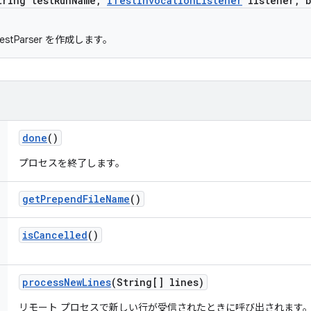
tring test
Run
Name
,
ITest
Invocation
Listener
listener
,
b
estParser を作成します。
done
()
プロセスを終了します。
get
Prepend
File
Name
()
is
Cancelled
()
process
New
Lines
(String[] lines)
リモート プロセスで新しい行が受信されたときに呼び出されます