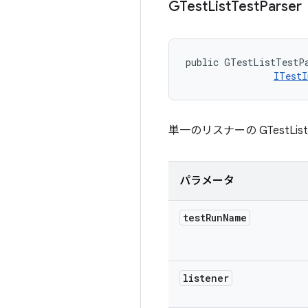
GTest
List
Test
Parser
public GTestListTestPa
ITestI
単一のリスナーの GTestList
パラメータ
test
Run
Name
listener