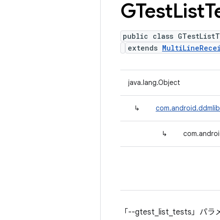
GTest
List
T
public class GTestListT
extends
MultiLineRece
java.lang.Object
↳
com.android.ddmlib.
↳
com.androi
「--gtest_list_tes