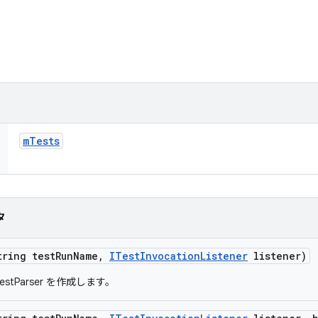
m
Tests
タ
tring test
Run
Name
,
ITest
Invocation
Listener
listener)
estParser を作成します。