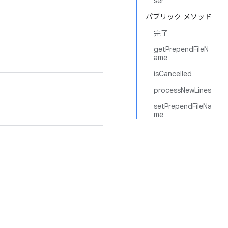
ser
パブリック メソッド
完了
getPrependFileN
ame
isCancelled
processNewLines
setPrependFileNa
me