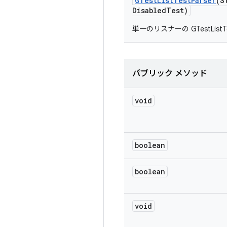
GTest
List
Test
Parser
(S
Disabled
Test)
単一のリスナーの GTestListT
パブリック メソッド
void
boolean
boolean
void