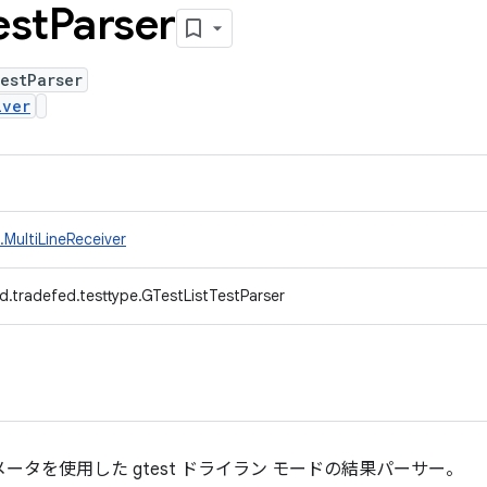
est
Parser
estParser
iver
MultiLineReceiver
d.tradefed.testtype.GTestListTestParser
ts」パラメータを使用した gtest ドライラン モードの結果パーサー。