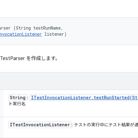
rser (String testRunName, 

nvocationListener
 listener)
TestParser を作成します。
String
ITest
Invocation
Listener
.
testRunStarted(
St
:
ト実行名
ITest
Invocation
Listener
: テストの実行中にテスト結果が