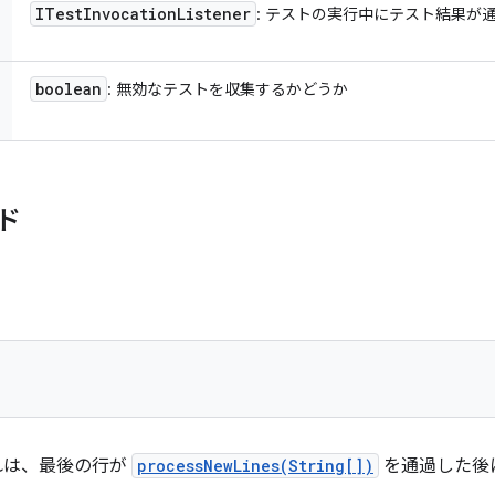
ITest
Invocation
Listener
: テストの実行中にテスト結果が
boolean
: 無効なテストを収集するかどうか
ド
れは、最後の行が
processNewLines(String[])
を通過した後