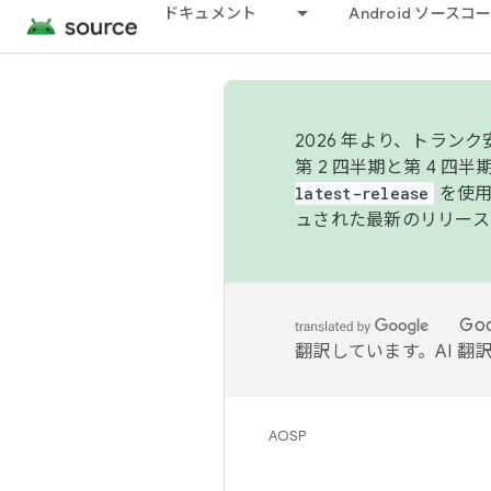
ドキュメント
Android ソース
2026 年より、トラ
第 2 四半期と第 4 四
latest-release
を使用
ュされた最新のリリース
Go
翻訳しています。AI 
AOSP