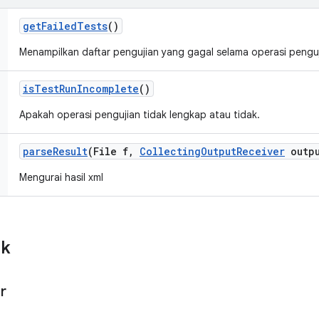
get
Failed
Tests
()
Menampilkan daftar pengujian yang gagal selama operasi penguji
is
Test
Run
Incomplete
()
Apakah operasi pengujian tidak lengkap atau tidak.
parse
Result
(File f
,
Collecting
Output
Receiver
outpu
Mengurai hasil xml
ik
r