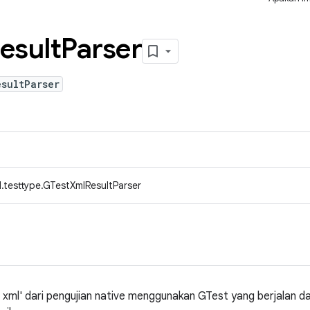
esult
Parser
sultParser
.testtype.GTestXmlResultParser
 xml' dari pengujian native menggunakan GTest yang berjalan da