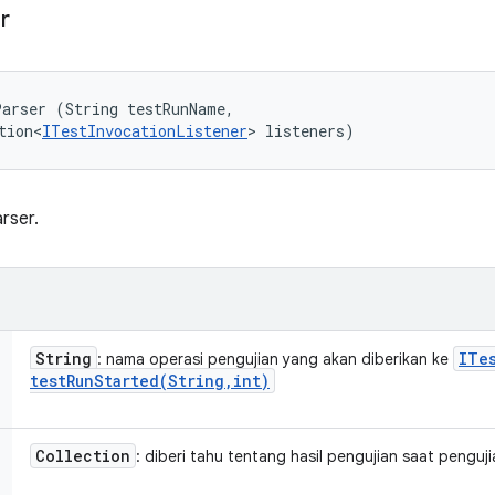
r
arser (String testRunName, 

tion<
ITestInvocationListener
> listeners)
rser.
String
ITe
: nama operasi pengujian yang akan diberikan ke
testRunStarted(
String
,
int)
Collection
: diberi tahu tentang hasil pengujian saat penguj