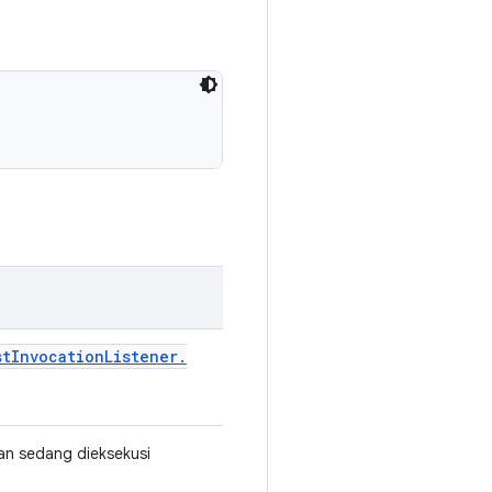
st
Invocation
Listener
.
ian sedang dieksekusi