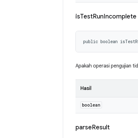
is
Test
Run
Incomplete
public boolean isTest
Apakah operasi pengujian tid
Hasil
boolean
parse
Result