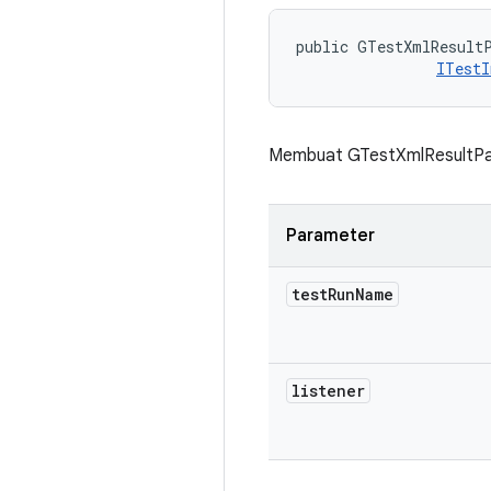
public GTestXmlResultP
ITestI
Membuat GTestXmlResultPar
Parameter
test
Run
Name
listener