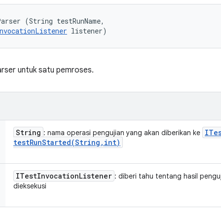
arser (String testRunName, 

nvocationListener
 listener)
ser untuk satu pemroses.
String
ITe
: nama operasi pengujian yang akan diberikan ke
testRunStarted(
String
,
int)
ITest
Invocation
Listener
: diberi tahu tentang hasil peng
dieksekusi