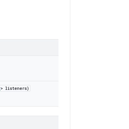
r
> listeners)