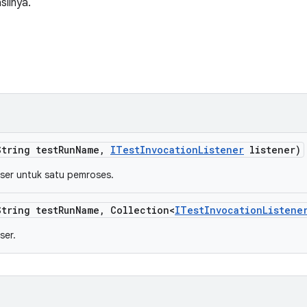
silnya.
String test
Run
Name
,
ITest
Invocation
Listener
listener)
ser untuk satu pemroses.
String test
Run
Name
,
Collection<
ITest
Invocation
Listene
ser.