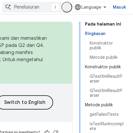
/
Masuk
Pada halaman ini
Ringkasan
 kami dan memastikan
Konstruktor
OSP pada Q2 dan Q4.
publik
Cabang manifes
Metode publik
SP. Untuk mengetahui
Konstruktor publik
GTestXmlResultP
arser
GTestXmlResultP
arser
Metode publik
getFailedTests
isTestRunIncompl
ete
formasi ini membantu?