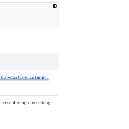
st
Invocation
Listener
.
ujian saat pengujian sedang