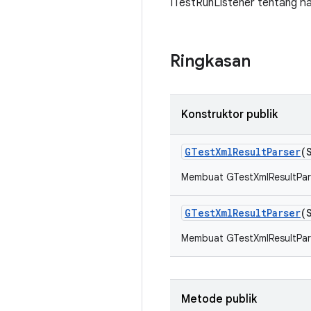
ITestRunListener tentang ha
Ringkasan
Konstruktor publik
GTest
Xml
Result
Parser
(
Membuat GTestXmlResultPar
GTest
Xml
Result
Parser
(
Membuat GTestXmlResultPar
Metode publik