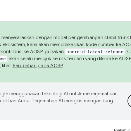
h
uk menyelaraskan dengan model pengembangan stabil trunk
tuk ekosistem, kami akan memublikasikan kode sumber ke A
kontribusi ke AOSP, gunakan
android-latest-release
. 
ase
akan selalu merujuk ke rilis terbaru yang dikirim ke AO
 lihat
Perubahan pada AOSP
.
gle menggunakan teknologi AI untuk menerjemahkan
a pilihan Anda. Terjemahan AI mungkin mengandung
Apakah in