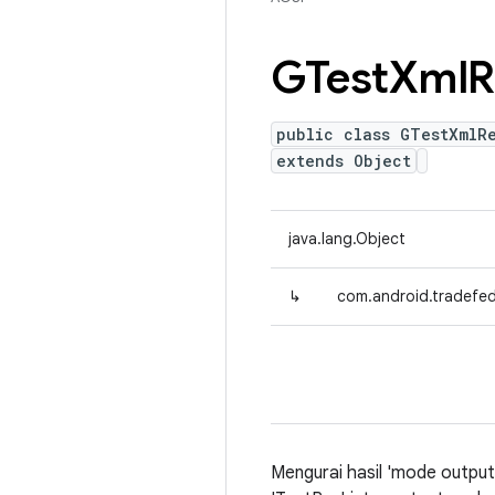
GTest
Xml
R
public class GTestXmlRe
extends Object
java.lang.Object
↳
com.android.tradefed
Mengurai hasil 'mode output