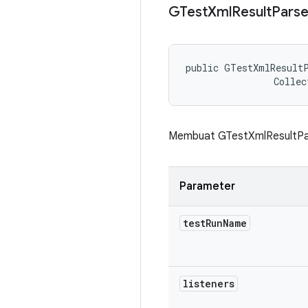
GTest
Xml
Result
Parse
public GTestXmlResultP
                Collec
Membuat GTestXmlResultPa
Parameter
test
Run
Name
listeners