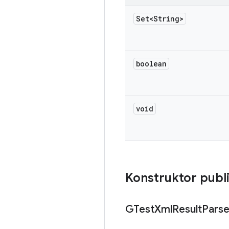
Set<String>
boolean
void
Konstruktor publ
GTest
Xml
Result
Parse