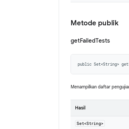
Metode publik
get
Failed
Tests
public Set<String> ge
Menampilkan daftar pengujian
Hasil
Set<String>