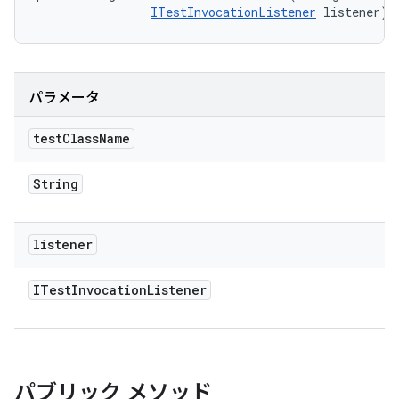
ITestInvocationListener
 listener)
パラメータ
test
Class
Name
String
listener
ITest
Invocation
Listener
パブリック メソッド