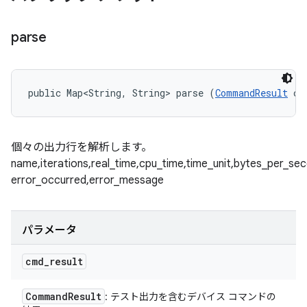
parse
public Map<String, String> parse (
CommandResult
 cm
個々の出力行を解析します。
name,iterations,real_time,cpu_time,time_unit,bytes_per_se
error_occurred,error_message
パラメータ
cmd
_
result
Command
Result
: テスト出力を含むデバイス コマンドの