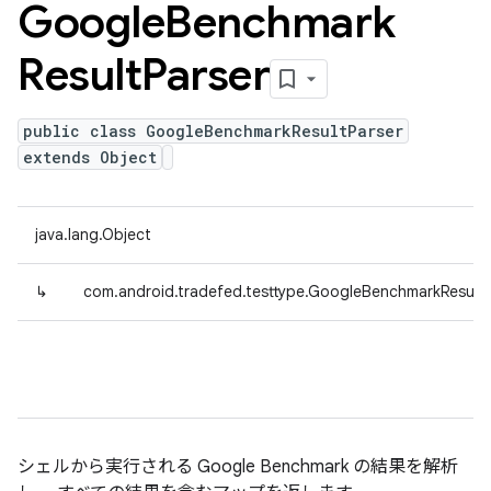
Google
Benchmark
Result
Parser
public class GoogleBenchmarkResultParser
extends Object
java.lang.Object
↳
com.android.tradefed.testtype.GoogleBenchmarkResultP
シェルから実行される Google Benchmark の結果を解析