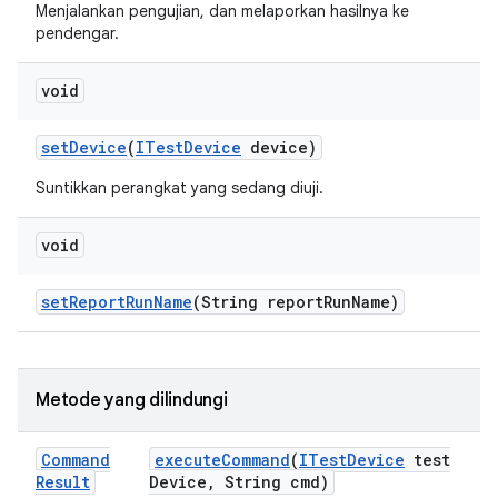
Menjalankan pengujian, dan melaporkan hasilnya ke
pendengar.
void
set
Device
(
ITest
Device
device)
Suntikkan perangkat yang sedang diuji.
void
set
Report
Run
Name
(String report
Run
Name)
Metode yang dilindungi
Command
execute
Command
(
ITest
Device
test
Result
Device
,
String cmd)