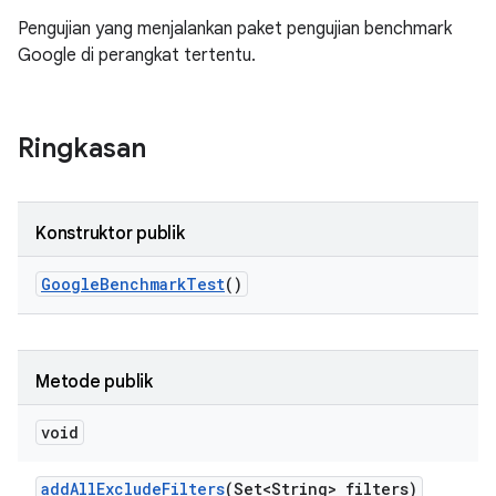
Pengujian yang menjalankan paket pengujian benchmark
Google di perangkat tertentu.
Ringkasan
Konstruktor publik
Google
Benchmark
Test
()
Metode publik
void
add
All
Exclude
Filters
(Set<String> filters)