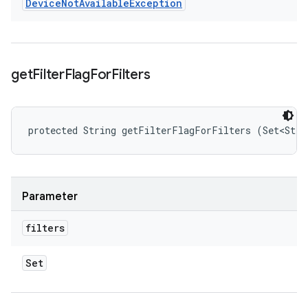
Device
Not
Available
Exception
get
Filter
Flag
For
Filters
protected String getFilterFlagForFilters (Set<Stri
Parameter
filters
Set