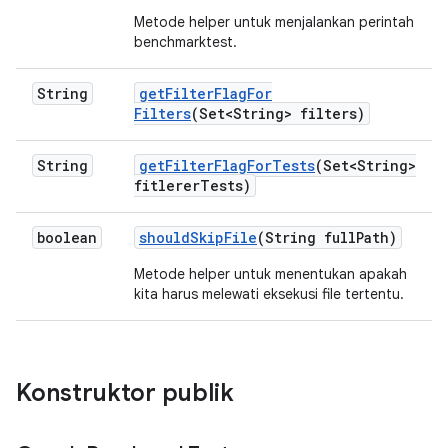
Metode helper untuk menjalankan perintah
benchmarktest.
String
get
Filter
Flag
For
Filters
(Set<String> filters)
String
get
Filter
Flag
For
Tests
(Set<String>
fitlerer
Tests)
boolean
should
Skip
File
(String full
Path)
Metode helper untuk menentukan apakah
kita harus melewati eksekusi file tertentu.
Konstruktor publik