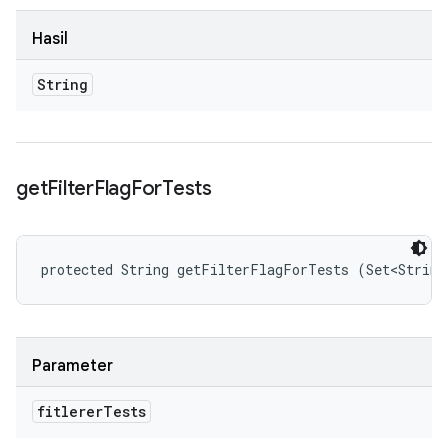
Hasil
String
get
Filter
Flag
For
Tests
protected String getFilterFlagForTests (Set<String
Parameter
fitlerer
Tests