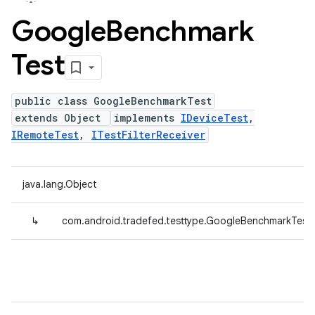
Google
Benchmark
Test
public class GoogleBenchmarkTest
extends Object
implements
IDeviceTest
,
IRemoteTest
,
ITestFilterReceiver
java.lang.Object
↳
com.android.tradefed.testtype.GoogleBenchmarkTest