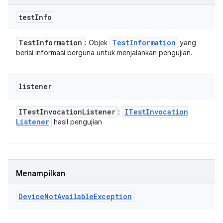
test
Info
Test
Information
Test
Information
: Objek
yang
berisi informasi berguna untuk menjalankan pengujian.
listener
ITest
Invocation
Listener
ITest
Invocation
:
Listener
hasil pengujian
Menampilkan
Device
Not
Available
Exception