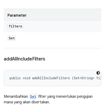
Parameter
filters
Set
add
All
Include
Filters
public void addAllIncludeFilters (Set<String> filt
Menambahkan
Set
filter yang menentukan pengujian
mana yang akan disertakan.