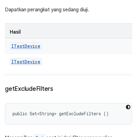
Dapatkan perangkat yang sedang diuji.
Hasil
ITest
Device
ITest
Device
get
Exclude
Filters
public Set<String> getExcludeFilters ()