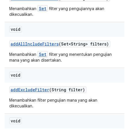
Set
Menambahkan
filter yang pengujiannya akan
dikecualikan.
void
add
All
Include
Filters
(Set<String> filters)
Set
Menambahkan
filter yang menentukan pengujian
mana yang akan disertakan.
void
add
Exclude
Filter
(String filter)
Menambahkan filter pengujian mana yang akan
dikecualikan.
void