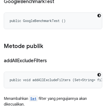
Google
Benchmark
Test
public GoogleBenchmarkTest ()
Metode publik
add
All
Exclude
Filters
public void addAllExcludeFilters (Set<String> filt
Menambahkan
Set
filter yang pengujiannya akan
dikecualikan.