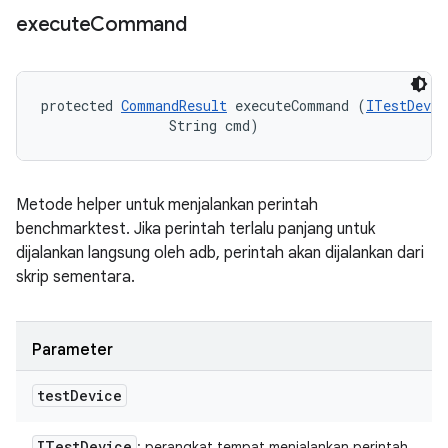
execute
Command
protected 
CommandResult
 executeCommand (
ITestDevic
                String cmd)
Metode helper untuk menjalankan perintah
benchmarktest. Jika perintah terlalu panjang untuk
dijalankan langsung oleh adb, perintah akan dijalankan dari
skrip sementara.
Parameter
test
Device
ITest
Device
: perangkat tempat menjalankan perintah