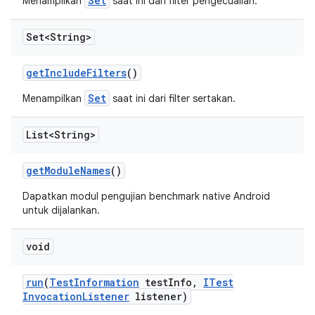
Set
Menampilkan
saat ini dari filter pengecualian.
Set<String>
get
Include
Filters
()
Set
Menampilkan
saat ini dari filter sertakan.
List<String>
get
Module
Names
()
Dapatkan modul pengujian benchmark native Android
untuk dijalankan.
void
run
(
Test
Information
test
Info
,
ITest
Invocation
Listener
listener)