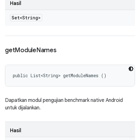
Hasil
Set<String>
get
Module
Names
public List<String> getModuleNames ()
Dapatkan modul pengujian benchmark native Android
untuk dijalankan.
Hasil