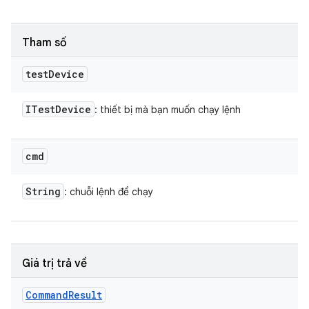
Tham số
test
Device
ITest
Device
: thiết bị mà bạn muốn chạy lệnh
cmd
String
: chuỗi lệnh để chạy
Giá trị trả về
Command
Result