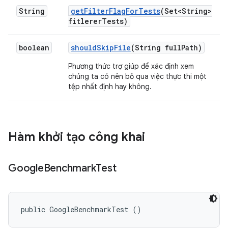
String
get
Filter
Flag
For
Tests
(Set<String>
fitlerer
Tests)
boolean
should
Skip
File
(String full
Path)
Phương thức trợ giúp để xác định xem
chúng ta có nên bỏ qua việc thực thi một
tệp nhất định hay không.
Hàm khởi tạo công khai
Google
Benchmark
Test
public GoogleBenchmarkTest ()