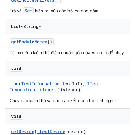
Set
Trả về
hiện tại của các bộ lọc bao gồm.
List<String>
get
Module
Names
()
Tải mô-đun kiểm thử điểm chuẩn gốc của Android để chạy.
void
run
(
Test
Information
test
Info
,
ITest
Invocation
Listener
listener)
Chạy các kiểm thử và báo cáo kết quả cho trình nghe.
void
set
Device
(
ITest
Device
device)