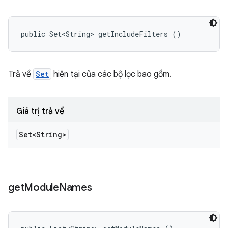
public Set<String> getIncludeFilters ()
Trả về
Set
hiện tại của các bộ lọc bao gồm.
Giá trị trả về
Set<String>
get
Module
Names