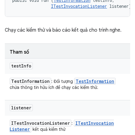
public void run (
TestInformation
 testInfo, 

ITestInvocationListener
 listener)
Chạy các kiểm thử và báo cáo kết quả cho trình nghe.
Tham số
test
Info
Test
Information
Test
Information
: Đối tượng
chứa thông tin hữu ích để chạy các kiểm thử.
listener
ITest
Invocation
Listener
ITest
Invocation
:
Listener
kết quả kiểm thử