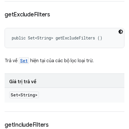
get
Exclude
Filters
public Set<String> getExcludeFilters ()
Trả về
Set
hiện tại của các bộ lọc loại trừ.
Giá trị trả về
Set<String>
get
Include
Filters