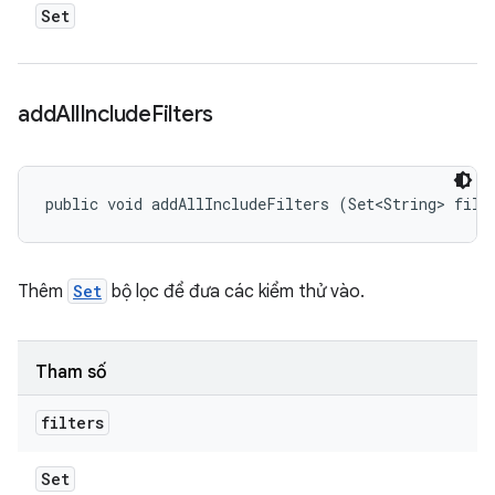
Set
add
All
Include
Filters
public void addAllIncludeFilters (Set<String> filt
Thêm
Set
bộ lọc để đưa các kiểm thử vào.
Tham số
filters
Set