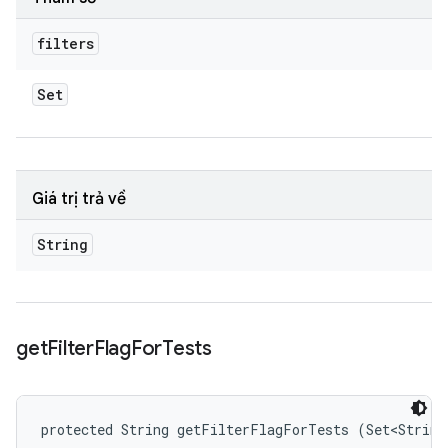
filters
Set
Giá trị trả về
String
get
Filter
Flag
For
Tests
protected String getFilterFlagForTests (Set<String