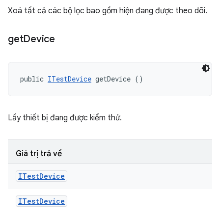
Xoá tất cả các bộ lọc bao gồm hiện đang được theo dõi.
get
Device
public 
ITestDevice
 getDevice ()
Lấy thiết bị đang được kiểm thử.
Giá trị trả về
ITest
Device
ITest
Device