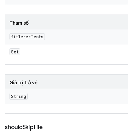
Tham số
fitlerer
Tests
Set
Giá trị trả về
String
should
Skip
File