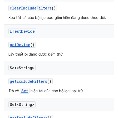
clear
Include
Filters
()
Xoá tất cả các bộ lọc bao gồm hiện đang được theo dõi.
ITest
Device
get
Device
()
Lấy thiết bị đang được kiểm thử.
Set<String>
get
Exclude
Filters
()
Set
Trả về
hiện tại của các bộ lọc loại trừ.
Set<String>
get
Include
Filters
()