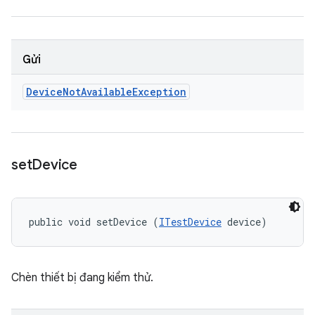
Gửi
Device
Not
Available
Exception
set
Device
public void setDevice (
ITestDevice
 device)
Chèn thiết bị đang kiểm thử.