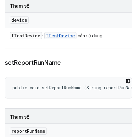
Tham số
device
ITest
Device
ITest
Device
:
cần sử dụng
set
Report
Run
Name
public void setReportRunName (String reportRunName
Tham số
report
Run
Name