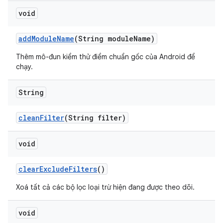
void
add
Module
Name
(String module
Name)
Thêm mô-đun kiểm thử điểm chuẩn gốc của Android để
chạy.
String
clean
Filter
(String filter)
void
clear
Exclude
Filters
()
Xoá tất cả các bộ lọc loại trừ hiện đang được theo dõi.
void