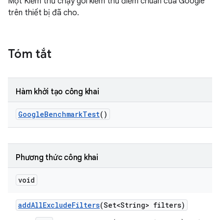
Một Kiểm thử chạy gói kiểm thử điểm chuẩn của Google
trên thiết bị đã cho.
Tóm tắt
Hàm khởi tạo công khai
Google
Benchmark
Test
()
Phương thức công khai
void
add
All
Exclude
Filters
(Set<String> filters)