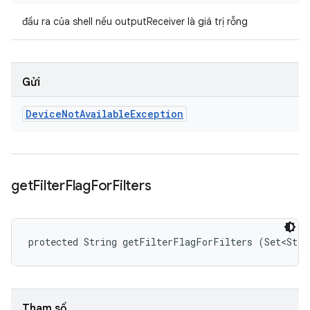
đầu ra của shell nếu outputReceiver là giá trị rỗng
Gửi
Device
Not
Available
Exception
get
Filter
Flag
For
Filters
protected String getFilterFlagForFilters (Set<Stri
Tham số