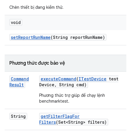
Chèn thiết bị đang kiểm thử.
void
set
Report
Run
Name
(String report
Run
Name)
Phương thức được bảo vệ
Command
execute
Command
(
ITest
Device
test
Result
Device
,
String cmd)
Phương thức trợ giúp để chạy lệnh
benchmarktest.
String
get
Filter
Flag
For
Filters
(Set<String> filters)