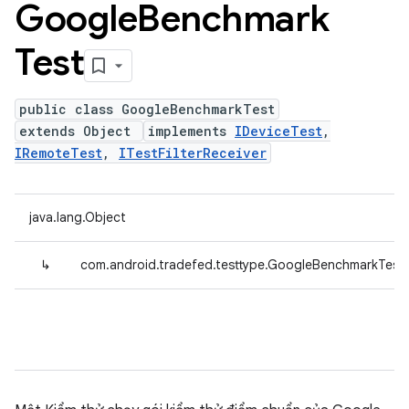
Google
Benchmark
Test
public class GoogleBenchmarkTest
extends Object
implements
IDeviceTest
,
IRemoteTest
,
ITestFilterReceiver
java.lang.Object
↳
com.android.tradefed.testtype.GoogleBenchmarkTest