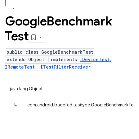
Google
Benchmark
Test
public class GoogleBenchmarkTest
extends Object
implements
IDeviceTest
,
IRemoteTest
,
ITestFilterReceiver
java.lang.Object
↳
com.android.tradefed.testtype.GoogleBenchmarkTest