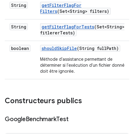
String
get
Filter
Flag
For
Filters
(Set<String> filters)
String
get
Filter
Flag
For
Tests
(Set<String>
fitlerer
Tests)
boolean
should
Skip
File
(String full
Path)
Méthode d'assistance permettant de
déterminer si l'exécution d'un fichier donné
doit être ignorée.
Constructeurs publics
Google
Benchmark
Test