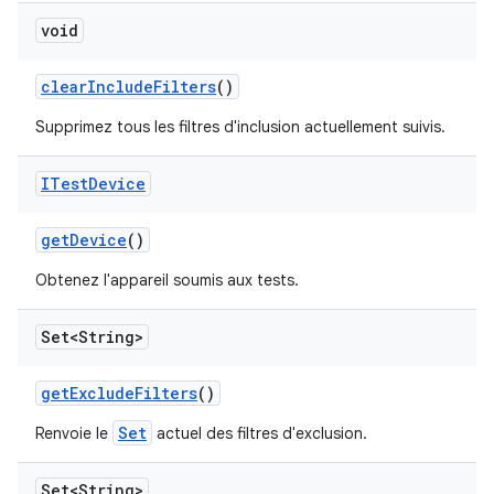
void
clear
Include
Filters
()
Supprimez tous les filtres d'inclusion actuellement suivis.
ITest
Device
get
Device
()
Obtenez l'appareil soumis aux tests.
Set<String>
get
Exclude
Filters
()
Set
Renvoie le
actuel des filtres d'exclusion.
Set<String>