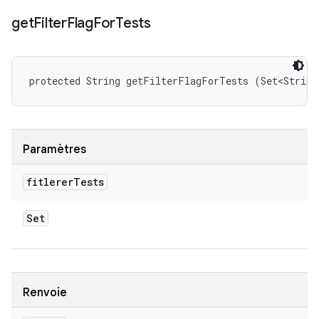
get
Filter
Flag
For
Tests
protected String getFilterFlagForTests (Set<String
Paramètres
fitlerer
Tests
Set
Renvoie