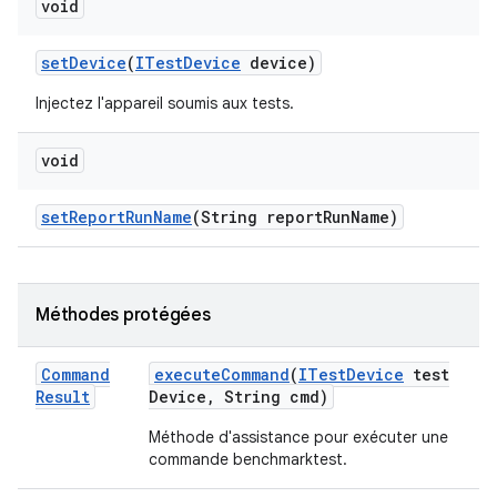
void
set
Device
(
ITest
Device
device)
Injectez l'appareil soumis aux tests.
void
set
Report
Run
Name
(String report
Run
Name)
Méthodes protégées
Command
execute
Command
(
ITest
Device
test
Result
Device
,
String cmd)
Méthode d'assistance pour exécuter une
commande benchmarktest.