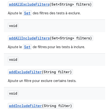
add
All
Exclude
Filters
(Set<String> filters)
Set
Ajoute le
des filtres des tests à exclure.
void
add
All
Include
Filters
(Set<String> filters)
Set
Ajoute le
de filtres pour les tests à inclure.
void
add
Exclude
Filter
(String filter)
Ajoute un filtre pour exclure certains tests.
void
add
Include
Filter
(String filter)