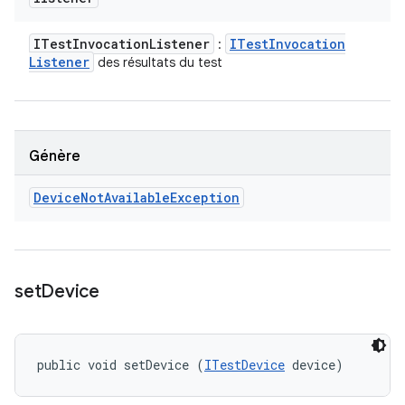
ITest
Invocation
Listener
ITest
Invocation
:
Listener
des résultats du test
Génère
Device
Not
Available
Exception
set
Device
public void setDevice (
ITestDevice
 device)