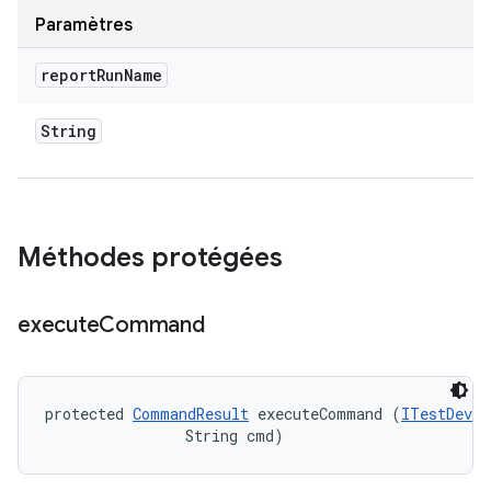
Paramètres
report
Run
Name
String
Méthodes protégées
execute
Command
protected 
CommandResult
 executeCommand (
ITestDevic
                String cmd)