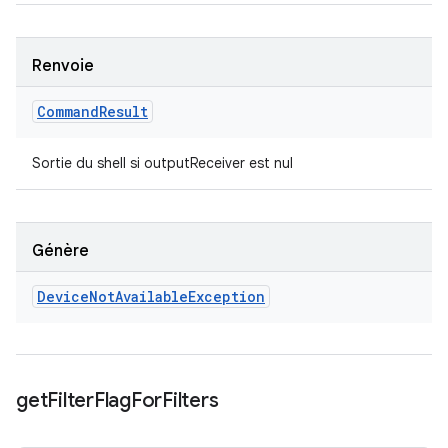
Renvoie
Command
Result
Sortie du shell si outputReceiver est nul
Génère
Device
Not
Available
Exception
get
Filter
Flag
For
Filters