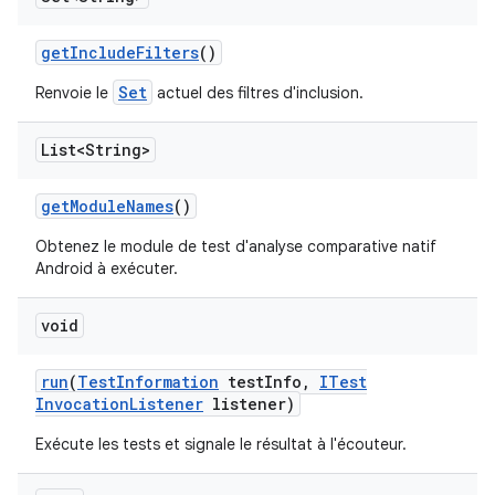
get
Include
Filters
()
Set
Renvoie le
actuel des filtres d'inclusion.
List<String>
get
Module
Names
()
Obtenez le module de test d'analyse comparative natif
Android à exécuter.
void
run
(
Test
Information
test
Info
,
ITest
Invocation
Listener
listener)
Exécute les tests et signale le résultat à l'écouteur.