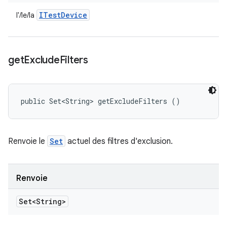
ITest
Device
l'/le/la
get
Exclude
Filters
public Set<String> getExcludeFilters ()
Renvoie le
Set
actuel des filtres d'exclusion.
Renvoie
Set<String>