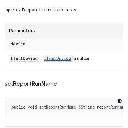
Injectez l'appareil soumis aux tests.
Paramètres
device
ITest
Device
ITest
Device
:
à utiliser
set
Report
Run
Name
public void setReportRunName (String reportRunName