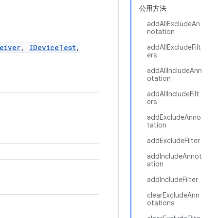
公用方法
addAllExcludeAn
notation
eiver
,
IDeviceTest
,
addAllExcludeFilt
ers
addAllIncludeAnn
otation
addAllIncludeFilt
ers
addExcludeAnno
tation
addExcludeFilter
addIncludeAnnot
ation
addIncludeFilter
clearExcludeAnn
otations