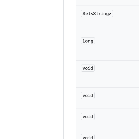
Set<String>
long
void
void
void
void