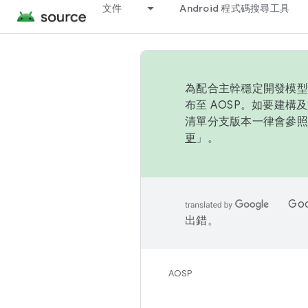
文件
Android 程式碼搜尋工具
為配合主幹穩定開發模型，
布至 AOSP。如要建構及
清單分支版本一律會參照推
更
」。
Go
出錯。
AOSP