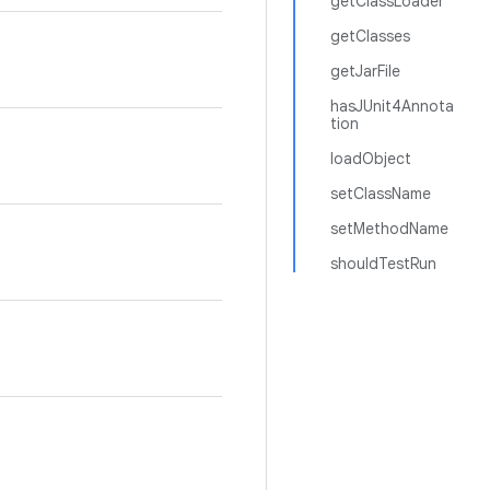
getClassLoader
getClasses
getJarFile
hasJUnit4Annota
tion
loadObject
setClassName
setMethodName
shouldTestRun