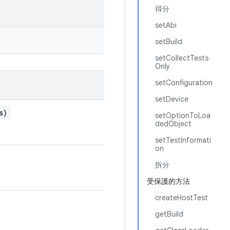
得分
setAbi
setBuild
setCollectTests
Only
setConfiguration
setDevice
s)
setOptionToLoa
dedObject
setTestInformati
on
拆分
受保護的方法
createHostTest
getBuild