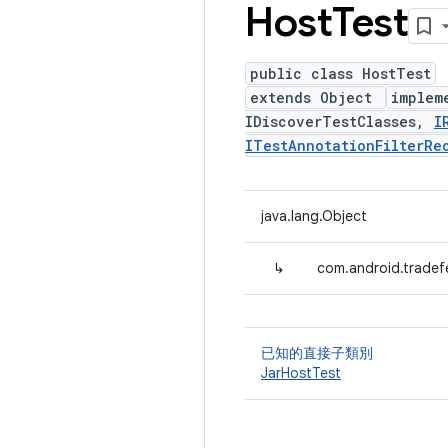
Host
Test
public class HostTest
extends Object
implem
IDiscoverTestClasses,
I
ITestAnnotationFilterRe
java.lang.Object
↳
com.android.tradef
已知的直接子類別
JarHostTest