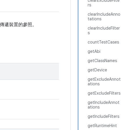
clearExcludeFilte
rs
clearIncludeAnno
tations
傳遞裝置的參照。
clearIncludeFilter
s
countTestCases
getAbi
getClassNames
getDevice
getExcludeAnnot
ations
getExcludeFilters
getIncludeAnnot
ations
getIncludeFilters
getRuntimeHint