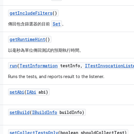
get
Include
Filters
()
Set
傳回包含篩選器的目前
。
get
Runtime
Hint
()
以毫秒為單位傳回測試的預期執行時間。
run
(
Test
Information
test
Info
,
ITest
Invocation
List
Runs the tests, and reports result to the listener.
set
Abi
(
IAbi
abi)
set
Build
(
IBuild
Info
build
Info)
set
Collect
Tests
Only
(boolean should
Collect
Test)