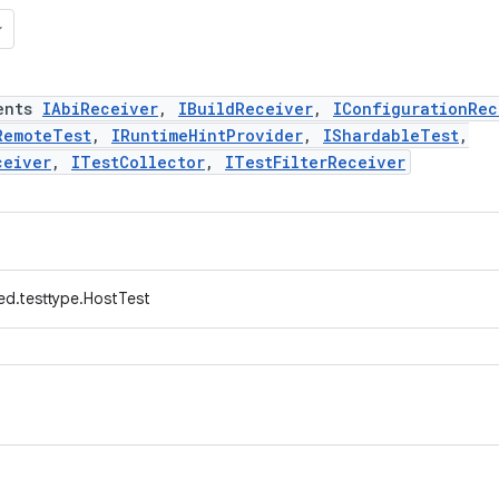
ents
IAbiReceiver
,
IBuildReceiver
,
IConfigurationRec
RemoteTest
,
IRuntimeHintProvider
,
IShardableTest
,
ceiver
,
ITestCollector
,
ITestFilterReceiver
ed.testtype.HostTest