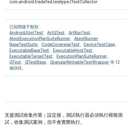
com.android.tradefed.testtype.ITestCollector
已知間接子類別
AndroidJUnitTest
、
ArtGTest
、
ArtRunTest
、
AtestExecutionPlanSuiteRunner
、
AtestRunner
、
BaseTestSuite
、
CodeCoverageTest
、
DeviceTestCase
、
ExecutableBaseTest
、
ExecutableHostTest
、
ExecutableTargetTest
、
ExecutionPlanSuiteRunner
、
GTest
、
GTestBase
、
GranularRetriableTestWrapper
等 12
個項目。
支援測試收集作業；設定後，測試執行器必須執行模擬測
試，收集測試案例，但不會實際執行。