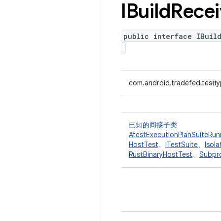
IBuild
Recei
public interface IBuil
com.android.tradefed.testty
已知的间接子类
AtestExecutionPlanSuiteRun
HostTest
、
ITestSuite
、
Isol
RustBinaryHostTest
、
Subpr