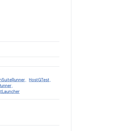
nSuiteRunner
、
HostGTest
、
Runner
、
stLauncher