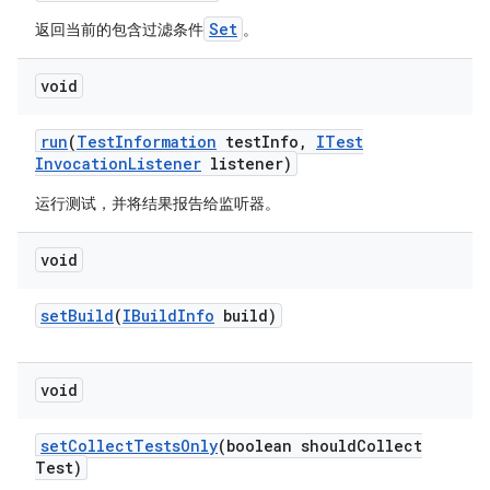
Set
返回当前的包含过滤条件
。
void
run
(
Test
Information
test
Info
,
ITest
Invocation
Listener
listener)
运行测试，并将结果报告给监听器。
void
set
Build
(
IBuild
Info
build)
void
set
Collect
Tests
Only
(boolean should
Collect
Test)