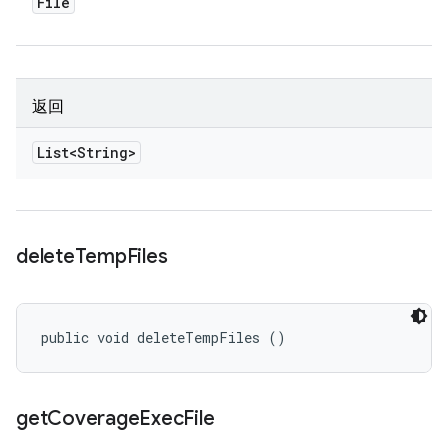
File
返回
List<String>
delete
Temp
Files
public void deleteTempFiles ()
get
Coverage
Exec
File