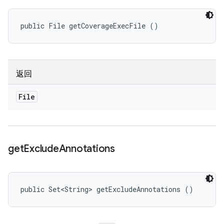
public File getCoverageExecFile ()
返回
File
get
Exclude
Annotations
public Set<String> getExcludeAnnotations ()