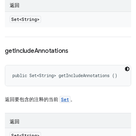
返回
Set<String>
get
Include
Annotations
public Set<String> getIncludeAnnotations ()
返回要包含的注释的当前
Set
。
返回
Set<String>