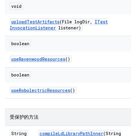
void
upload
Test
Artifacts
(File log
Dir
,
ITest
Invocation
Listener
listener)
boolean
use
Ravenwood
Resources
()
boolean
use
Robolectric
Resources
()
受保护的方法
String
compile
Ld
Library
Path
Inner
(String