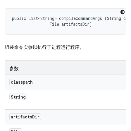
public List<String> compileCommandArgs (String clas
                File artifactsDir)
组装命令实参以执行子进程运行程序。
参数
classpath
String
artifacts
Dir