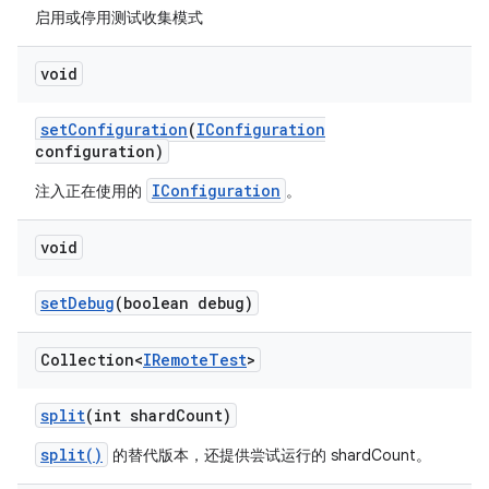
启用或停用测试收集模式
void
set
Configuration
(
IConfiguration
configuration)
IConfiguration
注入正在使用的
。
void
set
Debug
(boolean debug)
Collection<
IRemote
Test
>
split
(int shard
Count)
split()
的替代版本，还提供尝试运行的 shardCount。