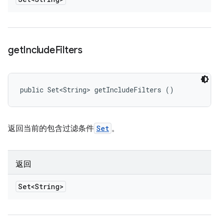
get
Include
Filters
public Set<String> getIncludeFilters ()
返回当前的包含过滤条件
Set
。
返回
Set<String>