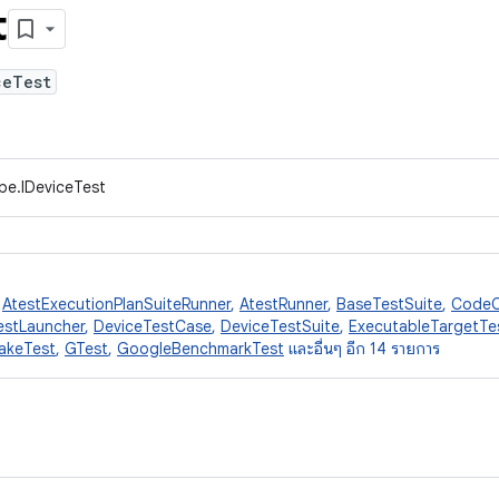
t
ceTest
pe.IDeviceTest
,
AtestExecutionPlanSuiteRunner
,
AtestRunner
,
BaseTestSuite
,
CodeC
estLauncher
,
DeviceTestCase
,
DeviceTestSuite
,
ExecutableTargetTe
akeTest
,
GTest
,
GoogleBenchmarkTest
และอื่นๆ อีก 14 รายการ