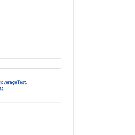
overageTest
,
st
,