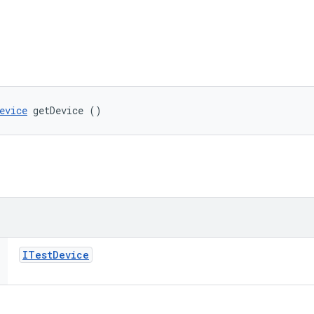
evice
 getDevice ()
ITest
Device