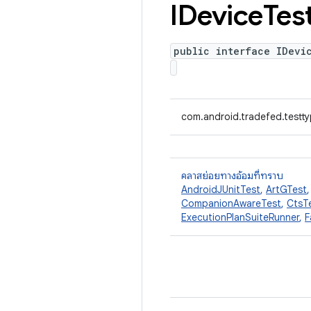
IDevice
Tes
public interface IDevi
com.android.tradefed.testty
คลาสย่อยทางอ้อมที่ทราบ
AndroidJUnitTest
,
ArtGTest
CompanionAwareTest
,
CtsT
ExecutionPlanSuiteRunner
,
F