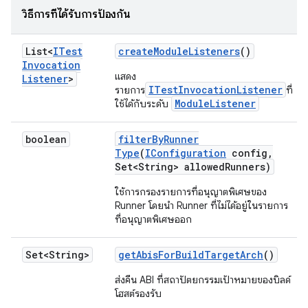
วิธีการที่ได้รับการป้องกัน
List<
ITest
create
Module
Listeners
()
Invocation
แสดง
Listener
>
ITestInvocationListener
รายการ
ที่
ModuleListener
ใช้ได้กับระดับ
boolean
filter
By
Runner
Type
(
IConfiguration
config
,
Set<String> allowed
Runners)
ใช้การกรองรายการที่อนุญาตพิเศษของ
Runner โดยนำ Runner ที่ไม่ได้อยู่ในรายการ
ที่อนุญาตพิเศษออก
Set<String>
get
Abis
For
Build
Target
Arch
()
ส่งคืน ABI ที่สถาปัตยกรรมเป้าหมายของบิลด์
โฮสต์รองรับ