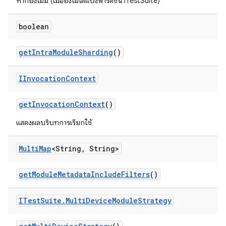
หากยังไม่มี (เมื่อยังไม่ได้แบ่งพาร์ติชัน ITestSuite)
boolean
get
Intra
Module
Sharding
()
IInvocation
Context
get
Invocation
Context
()
แสดงผลบริบทการเรียกใช้
Multi
Map
<String
,
String>
get
Module
Metadata
Include
Filters
()
ITest
Suite
.
Multi
Device
Module
Strategy