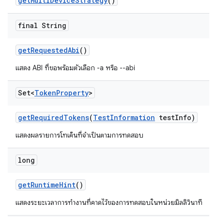
get
Multi
Device
Strategy
()
final String
get
Requested
Abi
()
แสดง ABI ที่ขอพร้อมตัวเลือก -a หรือ --abi
Set<
Token
Property
>
get
Required
Tokens
(
Test
Information
test
Info)
แสดงผลรายการโทเค็นที่จำเป็นตามการทดสอบ
long
get
Runtime
Hint
()
แสดงระยะเวลาการทำงานที่คาดไว้ของการทดสอบในหน่วยมิลลิวินาที