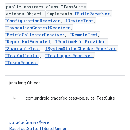
public abstract class ITestSuite
extends Object
implements
IBuildReceiver
,
IConfigurationReceiver
,
IDeviceTest
,
IInvocationContextReceiver
,
IMetricCollectorReceiver
,
IRemoteTest
,
IReportNotExecuted
,
IRuntimeHintProvider
,
IShardableTest
,
ISystemStatusCheckerReceiver
,
ITestCollector
,
ITestLoggerReceiver
,
ITokenRequest
java.lang.Object
↳
com.android.tradefed.testtype.suite.ITestSuite
คลาสย่อยโดยตรงที่ทราบ
BaseTestSuite
,
TfSuiteRunner