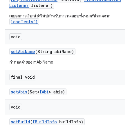
Listener
listener)
เมธอดการเรียกใช้ทั่วไปสำหรับการทดสอบทั้งหมดที่โหลดจาก
loadTests()
void
set
Abi
Name
(String abi
Name)
กำหนดค่าของ mAbiName
final void
set
Abis
(Set<
IAbi
> abis)
void
set
Build
(
IBuild
Info
build
Info)