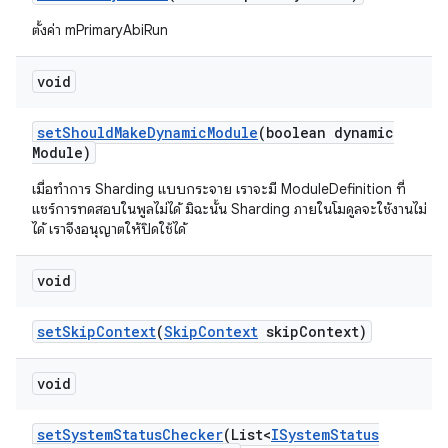
ตั้งค่า mPrimaryAbiRun
void
set
Should
Make
Dynamic
Module
(boolean dynamic
Module)
เมื่อทำการ Sharding แบบกระจาย เราจะมี ModuleDefinition ที่
แชร์การทดสอบในพูลไม่ได้ มิฉะนั้น Sharding ภายในโมดูลจะใช้งานไม่
ได้ เราจึงอนุญาตให้ปิดใช้ได้
void
set
Skip
Context
(
Skip
Context
skip
Context)
void
set
System
Status
Checker
(List<
ISystem
Status