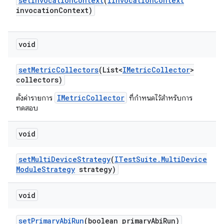
set
Invocation
Context
(
IInvocation
Context
invocation
Context)
void
set
Metric
Collectors
(List<
IMetric
Collector
>
collectors)
IMetricCollector
ตั้งค่ารายการ
ที่กำหนดไว้สำหรับการ
ทดสอบ
void
set
Multi
Device
Strategy
(
ITest
Suite
.
Multi
Device
Module
Strategy
strategy)
void
set
Primary
Abi
Run
(boolean primary
Abi
Run)