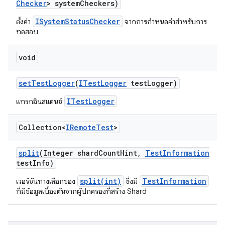
Checker
> system
Checkers)
ISystemStatusChecker
ตั้งค่า
จากการกำหนดค่าสำหรับการ
ทดสอบ
void
set
Test
Logger
(
ITest
Logger
test
Logger)
ITestLogger
แทรกอินสแตนซ์
Collection<
IRemote
Test
>
split
(Integer shard
Count
Hint
,
Test
Information
test
Info)
split(int)
TestInformation
เวอร์ชันทางเลือกของ
ซึ่งมี
ที่มีข้อมูลเบื้องต้นจากผู้ปกครองที่สร้าง Shard