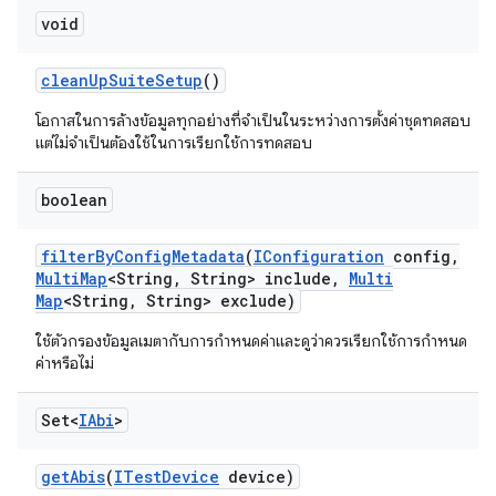
void
clean
Up
Suite
Setup
()
โอกาสในการล้างข้อมูลทุกอย่างที่จำเป็นในระหว่างการตั้งค่าชุดทดสอบ
แต่ไม่จำเป็นต้องใช้ในการเรียกใช้การทดสอบ
boolean
filter
By
Config
Metadata
(
IConfiguration
config
,
Multi
Map
<String
,
String> include
,
Multi
Map
<String
,
String> exclude)
ใช้ตัวกรองข้อมูลเมตากับการกำหนดค่าและดูว่าควรเรียกใช้การกำหนด
ค่าหรือไม่
Set<
IAbi
>
get
Abis
(
ITest
Device
device)