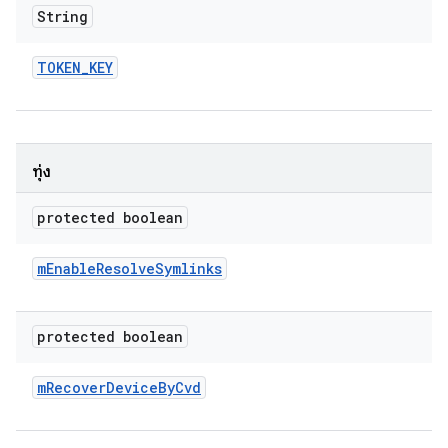
String
TOKEN
_
KEY
ทุ่ง
protected boolean
m
Enable
Resolve
Symlinks
protected boolean
m
Recover
Device
By
Cvd