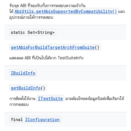
รับชุด ABI ที่รองรับทั้งการทดสอบความเข้ากัน
AbiUtils.getAbisSupportedByCompatibility()
ได้
และ
อุปกรณ์ภายใต้การทดสอบ
static Set<String>
get
Abis
For
Build
Target
Arch
From
Suite
()
แสดงผล ABI ที่เป็นไปได้จาก TestSuiteInfo
IBuild
Info
get
Build
Info
()
ITestSuite
การติดตั้งใช้งาน
อาจต้องโหลดข้อมูลบิลด์เพื่อเรียกใช้
การทดสอบ
final
IConfiguration