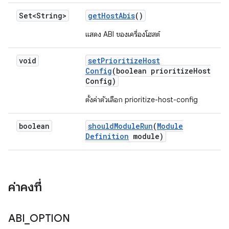
Set<String>
get
Host
Abis
()
แสดง ABI ของเครื่องโฮสต์
void
set
Prioritize
Host
Config
(boolean prioritize
Host
Config)
ตั้งค่าตัวเลือก prioritize-host-config
boolean
should
Module
Run
(
Module
Definition
module)
ค่าคงที่
ABI
_
OPTION