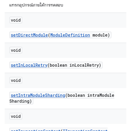
แทรกอุปกรณ์ภายใต้การทดสอบ
void
set
Direct
Module
(
Module
Definition
module)
void
set
In
Local
Retry
(boolean in
Local
Retry)
void
set
Intra
Module
Sharding
(boolean intra
Module
Sharding)
void