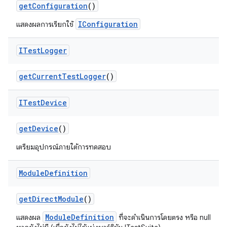
get
Configuration
()
IConfiguration
แสดงผลการเรียกใช้
ITest
Logger
get
Current
Test
Logger
()
ITest
Device
get
Device
()
เตรียมอุปกรณ์ภายใต้การทดสอบ
Module
Definition
get
Direct
Module
()
ModuleDefinition
แสดงผล
ที่จะดำเนินการโดยตรง หรือ null