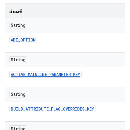
ค่าคงที่
String
ABI
_
OPTION
String
ACTIVE
_
MAINLINE
_
PARAMETER
_
KEY
String
BUILD
_
ATTRIBUTE
_
FLAG
_
OVERRIDES
_
KEY
String