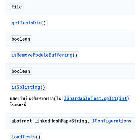
File
get
Tests
Dir
()
boolean
is
Remove
Module
Buffering
()
boolean
is
Splitting
()
IShardableTest.split(int)
แสดงค่าเป็นจริงหากเราอยู่ใน
ในขณะนี้
abstract Linked
Hash
Map<String
,
IConfiguration
>
load
Tests
()