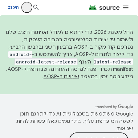
היכנס
החל משנת 2026, כדי להתאים למודל הפיתוח היציב שלנו
ולשמור על יציבות הפלטפורמה בסביבה העסקית,
נפרסם קוד מקור ב-AOSP ברבעון השני וברבעון הרביעי.
כדי ליצור ולתרום ל-AOSP, צריך להשתמש ב-
android-
latest-release
. הענף
android-latest-release
manifest תמיד יפנה לגרסה האחרונה שנדחפה ל-AOSP.
מידע נוסף זמין במאמר
שינויים ב-AOSP
.
‫Google משתמשת בטכנולוגיית AI כדי לתרגם תוכן
לשפה המועדפת עליך. בתרגומים כאלו עשויות להיות
שגיאות.