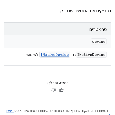
מזריקים את המכשיר שנבדק.
פרמטרים
device
INative
Device
INative
Device
: ה-
לשימוש
המידע עזר לך?
דוגמאות התוכן והקוד שבדף הזה כפופות לרישיונות המפורטים בקטע
רישיון