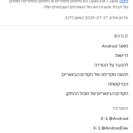
לתוכן
.‏ Java ו-OpenJDK הם סימנים מסחריים או סימנים מסחריים רשומים
של חברת Oracle ו/או של השותפים העצמאיים שלה.
עדכון אחרון: 2025-07-27 (שעון UTC).
BUILD
מאגר Android
דרישות
להסבר על ההורדה
תצוגה מקדימה של הקודים הבינאריים
גיבוי קושחה
הקודים הבינאריים של מנהל ההתקן
המרכז
‫‎@Android ב-X
‫‎@AndroidDev ב-X