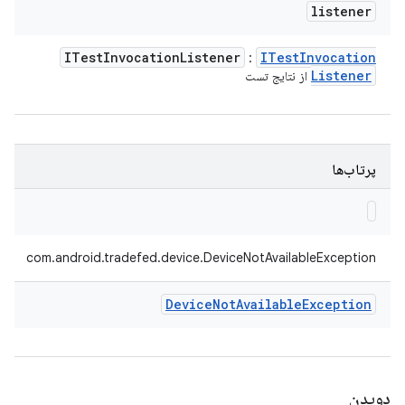
listener
ITest
Invocation
Listener
ITest
Invocation
:
Listener
از نتایج تست
پرتاب‌ها
com.android.tradefed.device.DeviceNotAvailableException
Device
Not
Available
Exception
دویدن