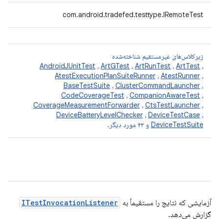
com.android.tradefed.testtype.IRemoteTest
زیرکلاس‌های غیرمستقیم شناخته‌شده
AndroidJUnitTest
،
ArtGTest
،
ArtRunTest
،
ArtTest
،
AtestExecutionPlanSuiteRunner
،
AtestRunner
،
BaseTestSuite
،
ClusterCommandLauncher
،
CodeCoverageTest
،
CompanionAwareTest
،
CoverageMeasurementForwarder
،
CtsTestLauncher
،
DeviceBatteryLevelChecker
،
DeviceTestCase
،
DeviceTestSuite
و ۴۳ مورد دیگر.
آزمایشی که نتایج را مستقیماً به
ITestInvocationListener
گزارش می‌دهد.