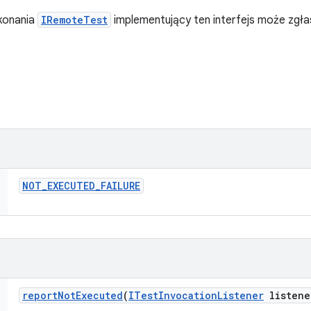
konania
IRemoteTest
implementujący ten interfejs może zgł
NOT
_
EXECUTED
_
FAILURE
report
Not
Executed
(
ITest
Invocation
Listener
listene