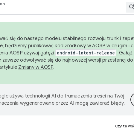
rch
wać się do naszego modelu stabilnego rozwoju trunk i zape
e, będziemy publikować kod źródłowy w AOSP w drugim i c
enia AOSP używaj gałęzi
android-latest-release
. Gałąź
 zawsze odwoływać się do najnowszej wersji przesłanej do
 artykule
Zmiany w AOSP
.
gle używa technologii AI do tłumaczenia treści na Twój
umaczenia wygenerowane przez AI mogą zawierać błędy.
Czy te ws