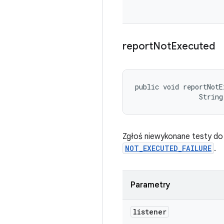
report
Not
Executed
public void reportNotE
                String
Zgłoś niewykonane testy do
NOT_EXECUTED_FAILURE
.
Parametry
listener