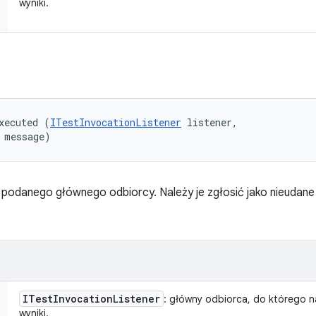
wyniki.
xecuted (
ITestInvocationListener
 listener, 

 message)
 podanego głównego odbiorcy. Należy je zgłosić jako nieudan
ITest
Invocation
Listener
: główny odbiorca, do którego n
wyniki.