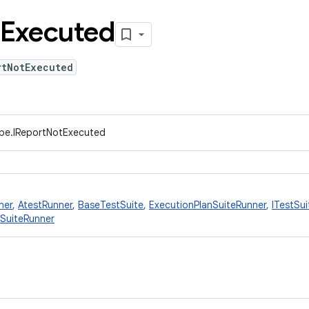
Executed
rtNotExecuted
ype.IReportNotExecuted
ner
,
AtestRunner
,
BaseTestSuite
,
ExecutionPlanSuiteRunner
,
ITestSui
SuiteRunner