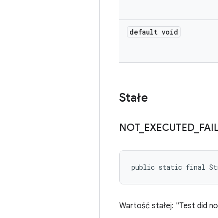
default void
Stałe
NOT
_
EXECUTED
_
FAI
public static final S
Wartość stałej: "Test did not