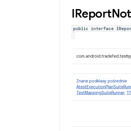
IReport
Not
public interface IRepo
com.android.tradefed.testt
Znane podklasy pośrednie
AtestExecutionPlanSuiteRun
TestMappingSuiteRunner
,
Tf