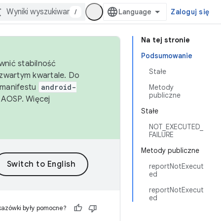
/
Zaloguj się
Na tej stronie
Podsumowanie
wnić stabilność
Stałe
zwartym kwartale. Do
 manifestu
android-
Metody
publiczne
 AOSP. Więcej
Stałe
NOT_EXECUTED_
FAILURE
Metody publiczne
reportNotExecut
ed
reportNotExecut
ed
kazówki były pomocne?