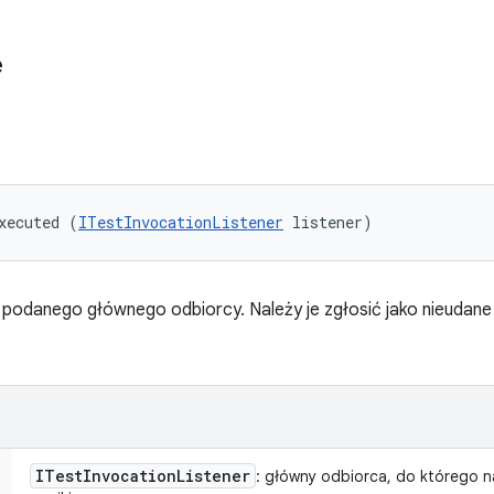
e
xecuted (
ITestInvocationListener
 listener)
 podanego głównego odbiorcy. Należy je zgłosić jako nieudan
ITest
Invocation
Listener
: główny odbiorca, do którego n