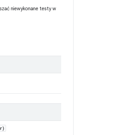
aszać niewykonane testy w
r)