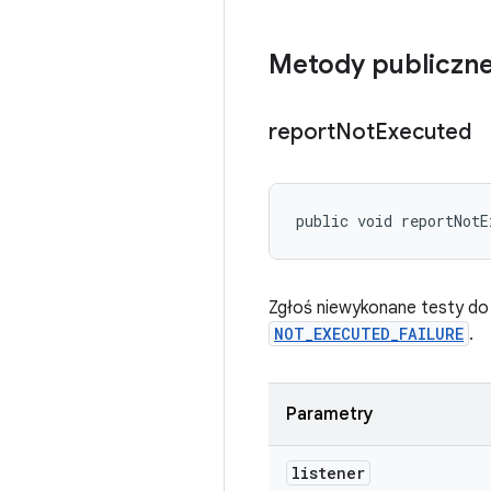
Metody publiczn
report
Not
Executed
public void reportNotE
Zgłoś niewykonane testy do
NOT_EXECUTED_FAILURE
.
Parametry
listener