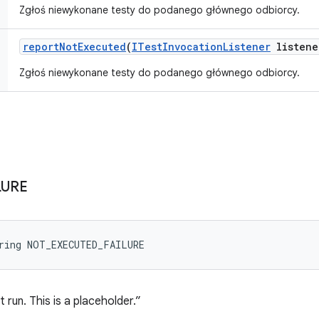
Zgłoś niewykonane testy do podanego głównego odbiorcy.
report
Not
Executed
(
ITest
Invocation
Listener
listene
Zgłoś niewykonane testy do podanego głównego odbiorcy.
LURE
tring NOT_EXECUTED_FAILURE
 run. This is a placeholder.”