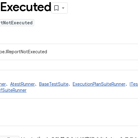
Executed
rtNotExecuted
ype.IReportNotExecuted
ner
、
AtestRunner
、
BaseTestSuite
、
ExecutionPlanSuiteRunner
、
ITes
fSuiteRunner