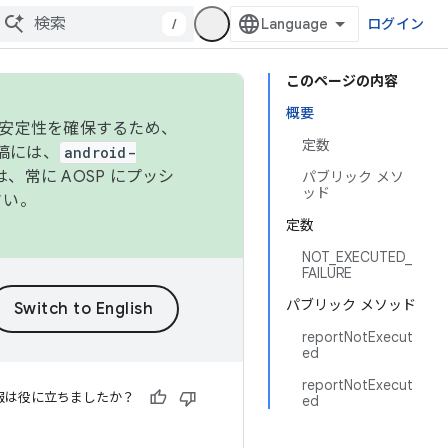
/
ログイン
このページの内容
概要
の安定性を確保するため、
定数
投稿には、
android-
、常に AOSP にプッシ
パブリック メソ
ッド
さい。
定数
NOT_EXECUTED_
FAILURE
パブリック メソッド
reportNotExecut
ed
reportNotExecut
報は役に立ちましたか？
ed