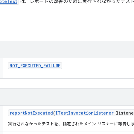
oteTest
は、レポートの改善のために実行されなかったテスト
NOT
_
EXECUTED
_
FAILURE
report
Not
Executed
(
ITest
Invocation
Listener
listene
実行されなかったテストを、指定されたメイン リスナーに報告し