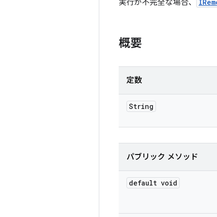
実行が不完全な場合、
IRem
概要
定数
String
パブリック メソッド
default void