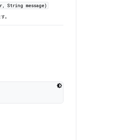
r
,
String message)
ます。