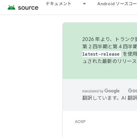
ドキュメント
Android ソース
2026 年より、トラ
第 2 四半期と第 4 四
latest-release
を使用
ュされた最新のリリース
Go
翻訳しています。AI 
AOSP