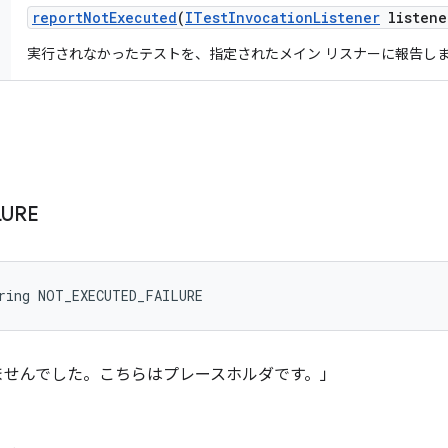
report
Not
Executed
(
ITest
Invocation
Listener
listene
実行されなかったテストを、指定されたメイン リスナーに報告し
LURE
tring NOT_EXECUTED_FAILURE
れませんでした。こちらはプレースホルダです。」