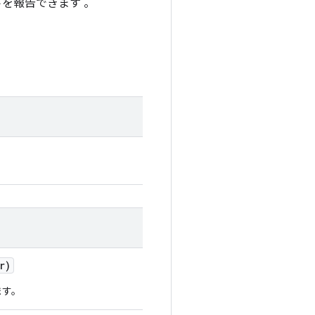
を報告できます 。
r)
ます。