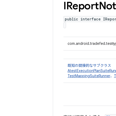
IReport
Not
public interface IRepo
com.android.tradefed.testt
既知の間接的なサブクラス
AtestExecutionPlanSuiteRun
TestMappingSuiteRunner
、
T