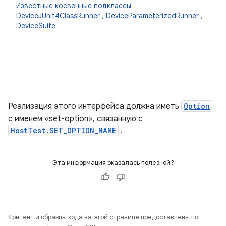
Известные косвенные подклассы
DeviceJUnit4ClassRunner
,
DeviceParameterizedRunner
,
DeviceSuite
Реализация этого интерфейса должна иметь
Option
с именем «set-option», связанную с
HostTest.SET_OPTION_NAME
.
Эта информация оказалась полезной?
Контент и образцы кода на этой странице предоставлены по