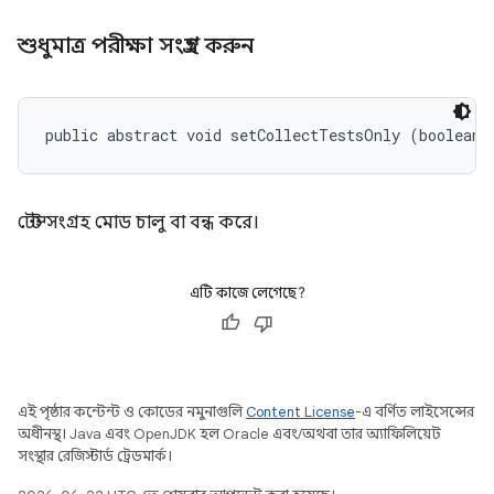
শুধুমাত্র পরীক্ষা সংগ্রহ করুন
public abstract void setCollectTestsOnly (boolean 
টেস্ট সংগ্রহ মোড চালু বা বন্ধ করে।
এটি কাজে লেগেছে?
এই পৃষ্ঠার কন্টেন্ট ও কোডের নমুনাগুলি
Content License
-এ বর্ণিত লাইসেন্সের
অধীনস্থ। Java এবং OpenJDK হল Oracle এবং/অথবা তার অ্যাফিলিয়েট
সংস্থার রেজিস্টার্ড ট্রেডমার্ক।