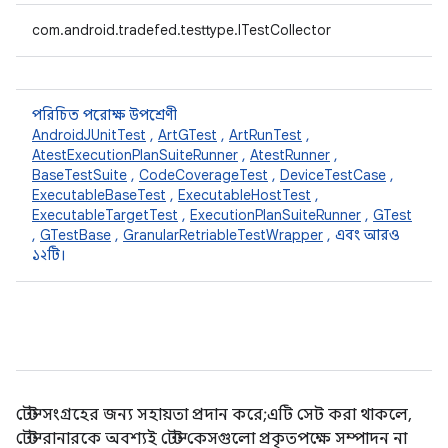
com.android.tradefed.testtype.ITestCollector
পরিচিত পরোক্ষ উপশ্রেণী
AndroidJUnitTest
,
ArtGTest
,
ArtRunTest
,
AtestExecutionPlanSuiteRunner
,
AtestRunner
,
BaseTestSuite
,
CodeCoverageTest
,
DeviceTestCase
,
ExecutableBaseTest
,
ExecutableHostTest
,
ExecutableTargetTest
,
ExecutionPlanSuiteRunner
,
GTest
,
GTestBase
,
GranularRetriableTestWrapper
, এবং আরও
১২টি।
টেস্ট সংগ্রহের জন্য সহায়তা প্রদান করে; এটি সেট করা থাকলে,
টেস্ট রানারকে অবশ্যই টেস্ট কেসগুলো প্রকৃতপক্ষে সম্পাদন না