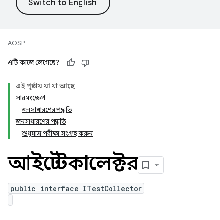
AOSP
এটি কাজে লেগেছে?
এই পৃষ্ঠায় যা যা আছে
সারসংক্ষেপ
জনসাধারণের পদ্ধতি
জনসাধারণের পদ্ধতি
শুধুমাত্র পরীক্ষা সংগ্রহ করুন
আইটেস্টকালেক্টর
public interface ITestCollector