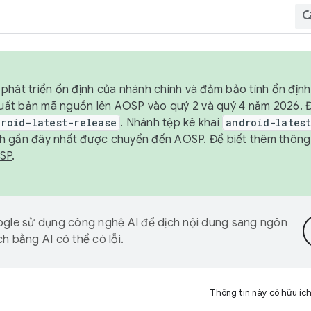
phát triển ổn định của nhánh chính và đảm bảo tính ổn địn
ẽ xuất bản mã nguồn lên AOSP vào quý 2 và quý 4 năm 2026.
droid-latest-release
. Nhánh tệp kê khai
android-lates
h gần đây nhất được chuyển đến AOSP. Để biết thêm thông t
OSP
.
gle sử dụng công nghệ AI để dịch nội dung sang ngôn
h bằng AI có thể có lỗi.
Thông tin này có hữu íc