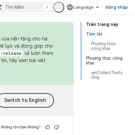
/
Đăng nhập
Trên trang này
Tóm tắt
h của nền tảng cho hệ
Phương thức
 Để tạo và đóng góp cho
công khai
t-release
sẽ luôn tham
Phương thức công
in, hãy xem bài viết
khai
setCollectTests
Only
h không cho bạn không?