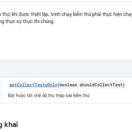
m thử; khi được thiết lập, trình chạy kiểm thử phải thực hiện ch
g thực sự thực thi chúng.
set
Collect
Tests
Only
(boolean should
Collect
Test)
Bật hoặc tắt chế độ thu thập bài kiểm thử
 khai