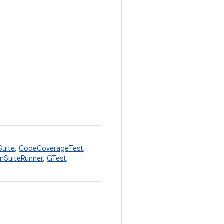
Suite
,
CodeCoverageTest
,
anSuiteRunner
,
GTest
,