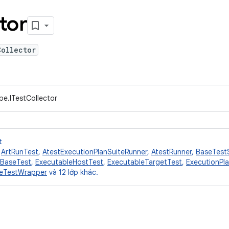
tor
Collector
pe.ITestCollector
t
,
ArtRunTest
,
AtestExecutionPlanSuiteRunner
,
AtestRunner
,
BaseTest
eBaseTest
,
ExecutableHostTest
,
ExecutableTargetTest
,
ExecutionPl
leTestWrapper
và 12 lớp khác.