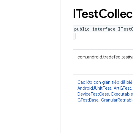
ITest
Collec
public interface ITest
com.android.tradefed.testty
Các lớp con gián tiếp đã biế
AndroidJUnitTest
,
ArtGTest
DeviceTestCase
,
Executabl
GTestBase
,
GranularRetriab