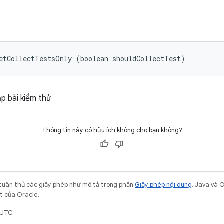
etCollectTestsOnly (boolean shouldCollectTest)
p bài kiểm thử
Thông tin này có hữu ích không cho bạn không?
 tuân thủ các giấy phép như mô tả trong phần
Giấy phép nội dung
. Java và 
ết của Oracle.
 UTC.