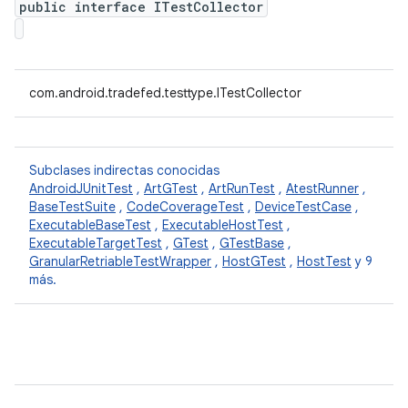
public interface ITestCollector
com.android.tradefed.testtype.ITestCollector
Subclases indirectas conocidas
AndroidJUnitTest
,
ArtGTest
,
ArtRunTest
,
AtestRunner
,
BaseTestSuite
,
CodeCoverageTest
,
DeviceTestCase
,
ExecutableBaseTest
,
ExecutableHostTest
,
ExecutableTargetTest
,
GTest
,
GTestBase
,
GranularRetriableTestWrapper
,
HostGTest
,
HostTest
y 9
más.